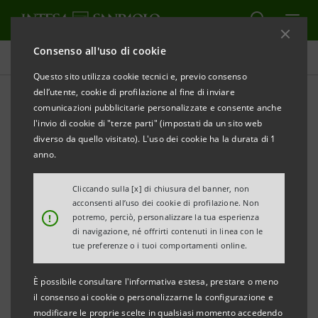
Consenso all'uso di cookie
Investor relations
Questo sito utilizza cookie tecnici e, previo consenso
dell’utente, cookie di profilazione al fine di inviare
comunicazioni pubblicitarie personalizzate e consente anche
Presentazioni
l'invio di cookie di "terze parti" (impostati da un sito web
diverso da quello visitato). L'uso dei cookie ha la durata di 1
anno.
STAMPA
AGGIORNA
Cliccando sulla [x] di chiusura del banner, non
acconsenti all’uso dei cookie di profilazione. Non
In quest'area si trovano le presentazioni di Intesa
!
potremo, perciò, personalizzare la tua esperienza
di navigazione, né offrirti contenuti in linea con le
Sanpaolo pubblicate dopo il 1° gennaio 2007, data di
tue preferenze o i tuoi comportamenti online.
decorrenza della fusione tra Banca Intesa e Sanpaolo
IMI. Per tutte le presentazioni anteriori a tale data, si
È possibile consultare l'informativa estesa, prestare o meno
il consenso ai cookie o personalizzarne la configurazione e
può fare riferimento ai precedenti siti delle due
modificare le proprie scelte in qualsiasi momento accedendo