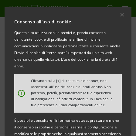
Consenso all'uso di cookie
Investor relations
Questo sito utilizza cookie tecnici e, previo consenso
dell’utente, cookie di profilazione al fine di inviare
comunicazioni pubblicitarie personalizzate e consente anche
Presentazioni
l'invio di cookie di "terze parti" (impostati da un sito web
diverso da quello visitato). L'uso dei cookie ha la durata di 1
anno.
STAMPA
AGGIORNA
Cliccando sulla [x] di chiusura del banner, non
acconsenti all’uso dei cookie di profilazione. Non
In quest'area si trovano le presentazioni di Intesa
!
potremo, perciò, personalizzare la tua esperienza
di navigazione, né offrirti contenuti in linea con le
Sanpaolo pubblicate dopo il 1° gennaio 2007, data di
tue preferenze o i tuoi comportamenti online.
decorrenza della fusione tra Banca Intesa e Sanpaolo
IMI. Per tutte le presentazioni anteriori a tale data, si
È possibile consultare l'informativa estesa, prestare o meno
il consenso ai cookie o personalizzarne la configurazione e
può fare riferimento ai precedenti siti delle due
modificare le proprie scelte in qualsiasi momento accedendo