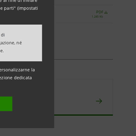
 al fine di inviare
e parti" (impostati
PDF
1.245 Kb
 di
gazione, né
ne.
ersonalizzarne la
ezione dedicata
orico
npaolo IMI