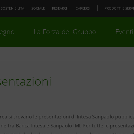
SOSTENIBILITÀ
SOCIALE
RESEARCH
CAREERS
PRODOTTI E SERVI
pegno
La Forza del Gruppo
Eventi
premi
Invio
per cercare o
ESC
entazioni
rea si trovano le presentazioni di Intesa Sanpaolo pubblic
one tra Banca Intesa e Sanpaolo IMI. Per tutte le presentazi