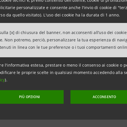
cookie tecnici e, previo consenso dell’utente, cookie di profilazione
citarie personalizzate e consente anche l'invio di cookie di "terz
Investor Presentation
so da quello visitato). L'uso dei cookie ha la durata di 1 anno.
ulla [x] di chiusura del banner, non acconsenti all’uso dei cookie
ne. Non potremo, perciò, personalizzare la tua esperienza di navi
ntenuti in linea con le tue preferenze o i tuoi comportamenti onli
aggiornamento 4 novembre 2016 alle ore 14:42:04
re l'informativa estesa, prestare o meno il consenso ai cookie o p
dificare le proprie scelte in qualsiasi momento accedendo alla s
icy
).
ico
St
a Intesa
Sa
PIÙ OPZIONI
ACCONSENTO