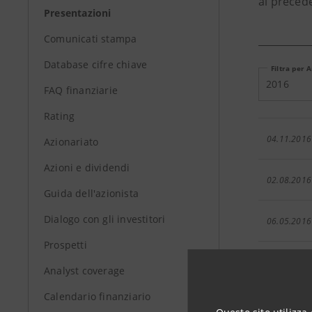
ai precede
Presentazioni
Comunicati stampa
Database cifre chiave
Filtra per 
2016
FAQ finanziarie
Rating
04.11.2016
Azionariato
Azioni e dividendi
02.08.2016
Guida dell'azionista
Dialogo con gli investitori
06.05.2016
Prospetti
05.02.2016
Analyst coverage
Calendario finanziario
26.01.2016