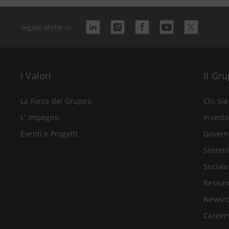
Seguici anche su
I Valori
Il Gr
La Forza del Gruppo
Chi Si
L' Impegno
Investo
Eventi e Progetti
Govern
Sosteni
Sociale
Resear
Newsr
Career