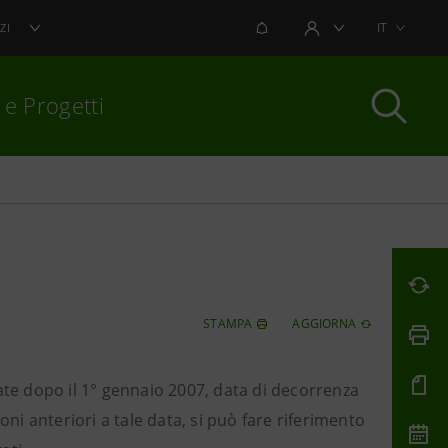
NOTIFICHE
IT
ZI
AREA UTENTE
 e Progetti
per chiudere
STAMPA
AGGIORNA
ate dopo il 1° gennaio 2007, data di decorrenza
oni anteriori a tale data, si può fare riferimento