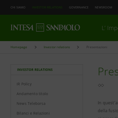
CHI SIAMO
INVESTOR RELATIONS
GOVERNANCE
NEWSROOM
L’ Im
Homepage
Investor relations
Presentazioni
Pres
INVESTOR RELATIONS
IR Policy
Andamento titolo
In quest'a
News Teleborsa
della fusi
Bilanci e Relazioni