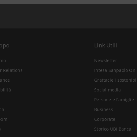
uppo
Link Utili
amo
Newsletter
r Relations
Intesa Sanpaolo On 
ance
Grattacieli sostenibi
bilità
Social media
Persone e Famiglie
ch
Business
oom
Corporate
s
Storico UBI Banca