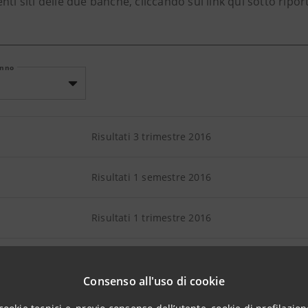
nti siti delle due banche, cliccando sui link qui sotto riport
Anno
Risultati 3 trimestre 2016
Risultati 1 semestre 2016
Risultati 1 trimestre 2016
Risultati 2015
Consenso all'uso di cookie
Corporate Governance