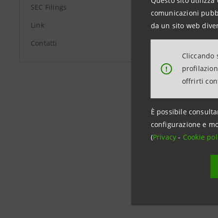
Questo sito utilizza 
SEC Filings
comunicazioni pubbli
11.01.2016
Link
da un sito web diver
Contatti
Cliccando s
profilazio
!
offrirti co
Data ultimo 
È possibile consulta
configurazione e mo
(
Privacy
-
Cookie pol
Stor
Banc