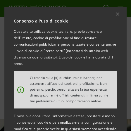
Consenso all'uso di cookie
Tutte le news
Questo sito utilizza cookie tecnici e, previo consenso
dell’utente, cookie di profilazione al fine di inviare
comunicazioni pubblicitarie personalizzate e consente anche
Psiche, emozioni e
l'invio di cookie di "terze parti" (impostati da un sito web
decisioni: linguaggio
diverso da quello visitato). L'uso dei cookie ha la durata di 1
anno.
innovativo per l'educazione
Cliccando sulla [x] di chiusura del banner, non
finanziaria
acconsenti all’uso dei cookie di profilazione. Non
!
potremo, perciò, personalizzare la tua esperienza
di navigazione, né offrirti contenuti in linea con le
tue preferenze o i tuoi comportamenti online.
È possibile consultare l'informativa estesa, prestare o meno
il consenso ai cookie o personalizzarne la configurazione e
modificare le proprie scelte in qualsiasi momento accedendo