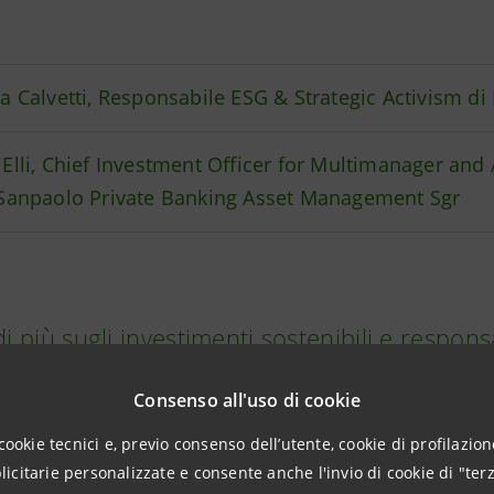
a Calvetti, Responsabile ESG & Strategic Activism di
Elli, Chief Investment Officer for Multimanager and
 Sanpaolo Private Banking Asset Management Sgr
di più sugli investimenti sostenibili e respo
Consenso all'uso di cookie
cookie tecnici e, previo consenso dell’utente, cookie di profilazione
citarie personalizzate e consente anche l'invio di cookie di "terz