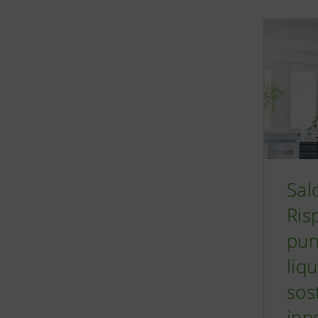
Sal
Ris
pun
liqu
sost
inn