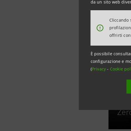
da un sito web diver
Cliccando s
profilazio
!
offrirti co
È possibile consulta
configurazione e mo
(
Privacy
-
Cookie pol
Eur
Zer