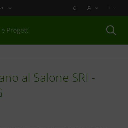
NOTIFICHE
IT
ZI
AREA UTENTE
 e Progetti
per chiudere
no al Salone SRI -
G