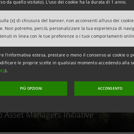
so da quello visitato). L'uso dei cookie ha la durata di 1 anno.
ulla [x] di chiusura del banner, non acconsenti all’uso dei cookie
ne. Non potremo, perciò, personalizzare la tua esperienza di navi
ntenuti in linea con le tue preferenze o i tuoi comportamenti onli
re l'informativa estesa, prestare o meno il consenso ai cookie o p
dificare le proprie scelte in qualsiasi momento accedendo alla s
icy
).
PIÙ OPZIONI
ACCONSENTO
izon e Fideuram aderiscono alla Net
o Asset Managers Initiative