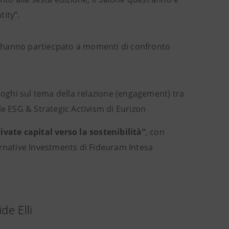
tity”.
o hanno partiecpato a momenti di confronto
aloghi sul tema della relazione (engagement) tra
e ESG & Strategic Activism di Eurizon
ivate capital verso la sostenibilità”
, con
rnative Investments di Fideuram Intesa
de Elli