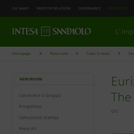
CHI SIAMO
INVESTOR RELATIONS
GOVERNANCE
NEWSROOM
L’ Im
Homepage
Newsroom
Tutte le news
Sal
Euri
NEWSROOM
The
Conoscere il Gruppo
Prospettive
Comunicati stampa
Press Kit