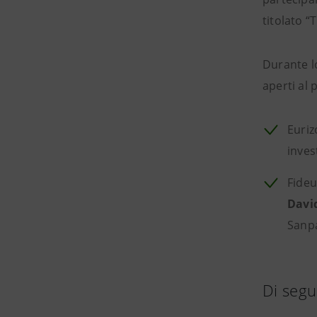
titolato 
Durante l
aperti al 
Euriz
inves
Fideu
David
Sanpa
Di segui