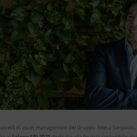
 società di asset management del Gruppo Intesa Sanpaolo,
no al
Salone SRI 2021
dedicato alla finanza sostenibile: giu