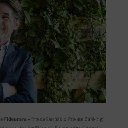
 e
Fideuram
– Intesa Sanpaolo Private Banking,
nto alla sesta edizione, il Salone quest’anno è