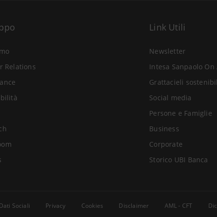
uppo
Link Utili
amo
Newsletter
r Relations
Intesa Sanpaolo On 
ance
Grattacieli sostenibi
bilità
Social media
Persone e Famiglie
ch
Business
oom
Corporate
s
Storico UBI Banca
Dati Sociali
Privacy
Cookies
Disclaimer
AML - CFT
Dic