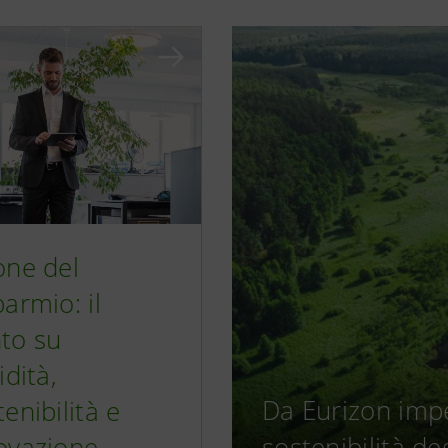
one del
parmio: il
to su
idità,
Da Eurizon imp
enibilità e
ovazione
sostenibilità de