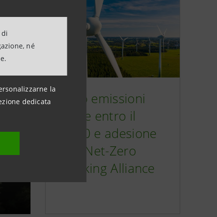
 di
gazione, né
ne.
ersonalizzarne la
Zero emissioni
ezione dedicata
nette entro il
2050 e adesione
alla Net-Zero
Banking Alliance