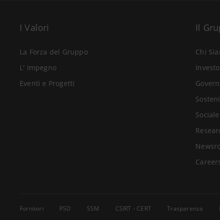
I Valori
Il Gr
La Forza del Gruppo
Chi Si
L' Impegno
Investo
Eventi e Progetti
Govern
Sosteni
Sociale
Resear
Newsr
Career
Fornitori
PSD
SSM
CSIRT - CERT
Trasparenza