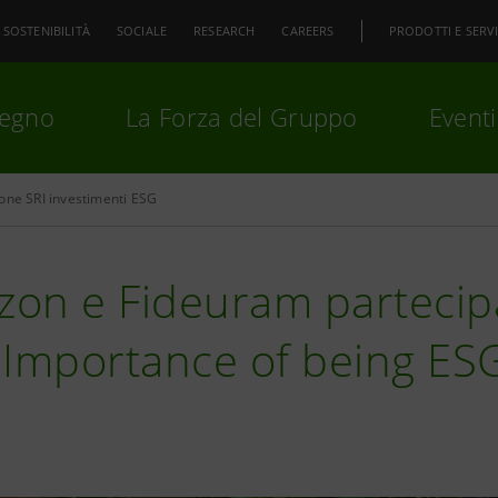
SOSTENIBILITÀ
SOCIALE
RESEARCH
CAREERS
PRODOTTI E SERVI
pegno
La Forza del Gruppo
Eventi
one SRI investimenti ESG
premi
Invio
per cercare o
ESC
zon e Fideuram partecipa
 Importance of being ES