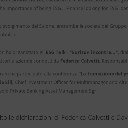
“The importance of being ESG… Finance looking for ESG iden
o svolgimento del Salone, entrambe le società del Grupp
pubblico:
on ha organizzato gli
ESG Talk - "Eurizon incontra..."
, di
titori e aziende condotti da
Federica Calvetti
, Responsabil
ram ha partecipato alla conferenza
“La transizione del pr
e Elli,
Chief Investment Officer for Multimanager and Alte
olo Private Banking Asset Management Sgr.
to le dichiarazioni di Federica Calvetti e Davi