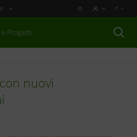
NOTIFICHE
IT
ZI
AREA UTENTE
 e Progetti
per chiudere
 con nuovi
i