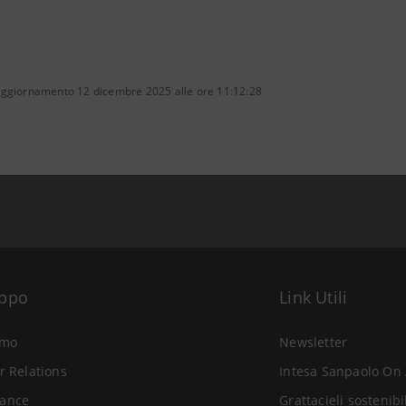
aggiornamento 12 dicembre 2025 alle ore 11:12:28
uppo
Link Utili
amo
Newsletter
r Relations
Intesa Sanpaolo On 
ance
Grattacieli sostenibi