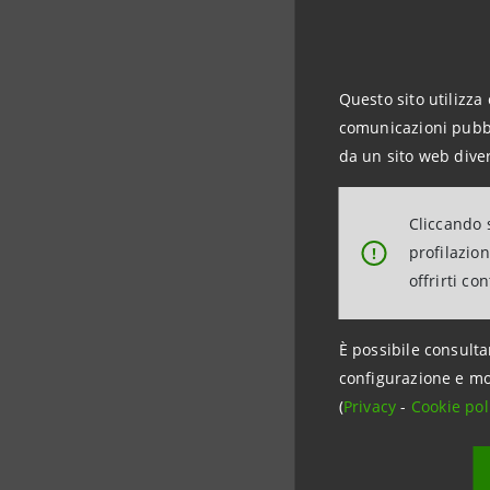
L’operazi
sostenibil
Questo sito utilizza 
comunicazioni pubbli
da un sito web diver
Articol
Cliccando s
profilazio
!
offrirti co
È possibile consulta
configurazione e mo
(
Privacy
-
Cookie pol