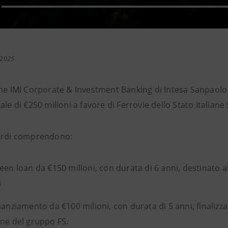
 2025
one IMI Corporate & Investment Banking di Intesa Sanpaolo 
ale di €250 milioni a favore di Ferrovie dello Stato Italiane S
ordi comprendono:
een loan da €150 milioni, con durata di 6 anni, destinato al
i
nanziamento da €100 milioni, con durata di 5 anni, finalizz
ne del gruppo FS.