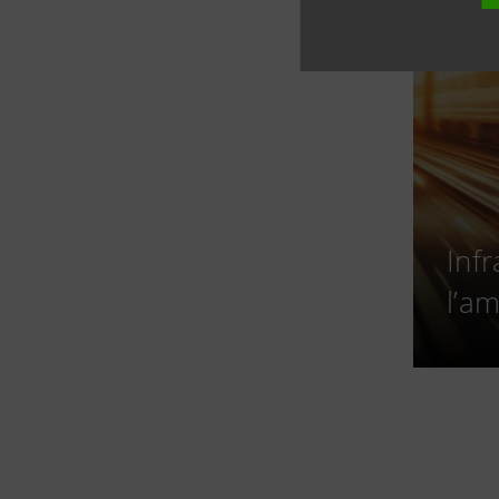
Infr
l’a