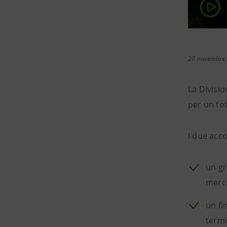
20 novembre
La Divisi
per un tot
I due acc
un gr
merc
un fi
termi