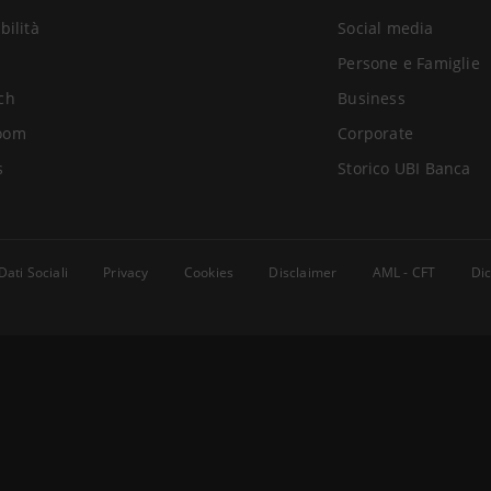
bilità
Social media
Persone e Famiglie
ch
Business
oom
Corporate
s
Storico UBI Banca
Dati Sociali
Privacy
Cookies
Disclaimer
AML - CFT
Dic