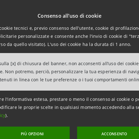
one conferma il costante impegno del Gruppo Intesa Sanpao
Consenso all'uso di cookie
i nel nostro Paese.
cookie tecnici e, previo consenso dell’utente, cookie di profilazione
citarie personalizzate e consente anche l'invio di cookie di "terz
so da quello visitato). L'uso dei cookie ha la durata di 1 anno.
i correlati:
ulla [x] di chiusura del banner, non acconsenti all’uso dei cookie
ne. Non potremo, perciò, personalizzare la tua esperienza di navi
ntenuti in linea con le tue preferenze o i tuoi comportamenti onli
re l'informativa estesa, prestare o meno il consenso ai cookie o p
dificare le proprie scelte in qualsiasi momento accedendo alla s
icy
).
PIÙ OPZIONI
ACCONSENTO