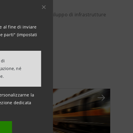
lo nel sostenere lo sviluppo di infrastrutture
 al fine di inviare
e parti" (impostati
 di
gazione, né
ne.
ersonalizzarne la
ezione dedicata