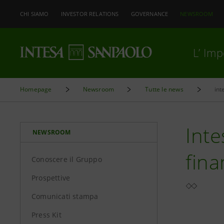
CHI SIAMO
INVESTOR RELATIONS
GOVERNANCE
NEWSROOM
L’ Im
Homepage
Newsroom
Tutte le news
int
Inte
NEWSROOM
fina
Conoscere il Gruppo
Prospettive
Comunicati stampa
Press Kit