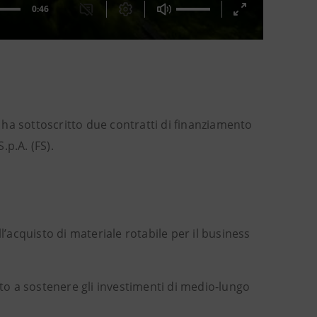
ha sottoscritto due contratti di finanziamento
.p.A. (FS).
l’acquisto di materiale rotabile per il business
ato a sostenere gli investimenti di medio-lungo