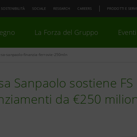
SOSTENIBILITÀ
SOCIALE
RESEARCH
CAREERS
PRODOTTI E SERVI
pegno
La Forza del Gruppo
Eventi
esa-sanpaolo-finanzia-ferrovie-250mln
premi
Invio
per cercare o
ESC
sa Sanpaolo sostiene FS
nziamenti da €250 milion