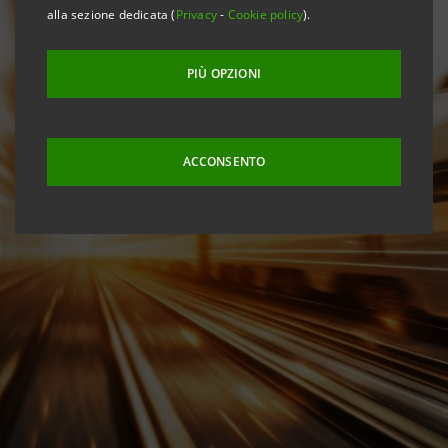
alla sezione dedicata (
Privacy
-
Cookie policy
).
PIÙ OPZIONI
ACCONSENTO