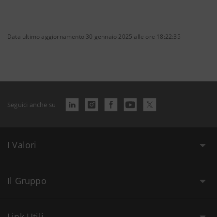
Data ultimo aggiornamento 30 gennaio 2025 alle ore 18:22:35
Seguici anche su
I Valori
Il Gruppo
Link Utili