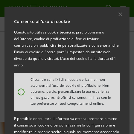
Consenso all'uso di cookie
Tutte le news
Questo sito utilizza cookie tecnici e, previo consenso
dell’utente, cookie di profilazione al fine di inviare
comunicazioni pubblicitarie personalizzate e consente anche
Infrastruttura ferroviaria:
l'invio di cookie di "terze parti" (impostati da un sito web
€2mld a FS per
diverso da quello visitato). L'uso dei cookie ha la durata di 1
anno.
l’ammodernamento
Cliccando sulla [x] di chiusura del banner, non
secondo principi ESG
acconsenti all’uso dei cookie di profilazione. Non
!
potremo, perciò, personalizzare la tua esperienza
di navigazione, né offrirti contenuti in linea con le
tue preferenze o i tuoi comportamenti online.
È possibile consultare l'informativa estesa, prestare o meno
il consenso ai cookie o personalizzarne la configurazione e
modificare le proprie scelte in qualsiasi momento accedendo