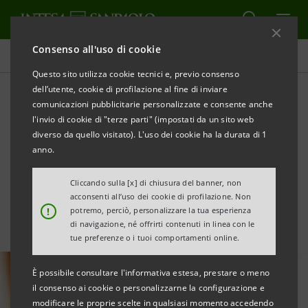
Consenso all'uso di cookie
Tutte le news
Questo sito utilizza cookie tecnici e, previo consenso
dell’utente, cookie di profilazione al fine di inviare
comunicazioni pubblicitarie personalizzate e consente anche
Intesa Sanpaolo partecipa
l'invio di cookie di "terze parti" (impostati da un sito web
al maggiore finanziamento
diverso da quello visitato). L'uso dei cookie ha la durata di 1
anno.
del Gruppo FS
Cliccando sulla [x] di chiusura del banner, non
acconsenti all’uso dei cookie di profilazione. Non
!
potremo, perciò, personalizzare la tua esperienza
di navigazione, né offrirti contenuti in linea con le
tue preferenze o i tuoi comportamenti online.
È possibile consultare l'informativa estesa, prestare o meno
il consenso ai cookie o personalizzarne la configurazione e
modificare le proprie scelte in qualsiasi momento accedendo