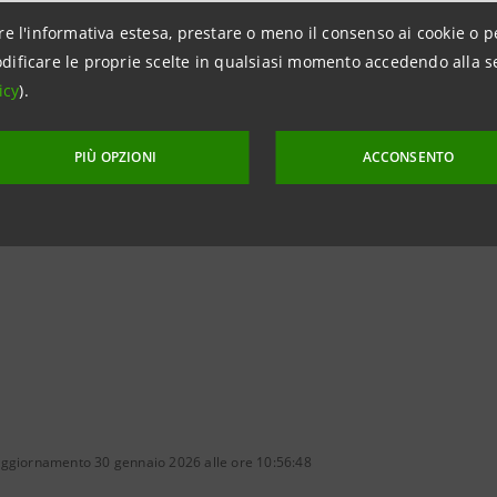
o l’accesso al credito delle imprese della filiera. Un suppor
re l'informativa estesa, prestare o meno il consenso ai cookie o p
a la nuova iniziativa
“Crescere per competere”
, un approcci
dificare le proprie scelte in qualsiasi momento accedendo alla s
.
icy
).
PIÙ OPZIONI
ACCONSENTO
 courtesy Spreafico Francesco & F.lli S.p.A
aggiornamento 30 gennaio 2026 alle ore 10:56:48