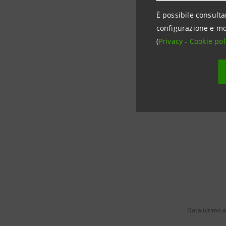
rafforzand
È possibile consulta
si affianc
configurazione e mo
per le PMI
(
Privacy
-
Cookie pol
Foto credits:
Data ultimo 