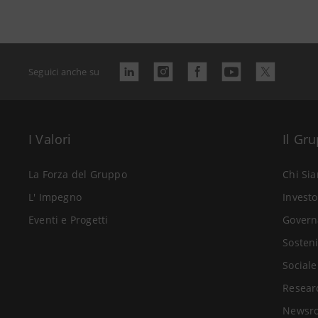
Seguici anche su
I Valori
Il Gr
La Forza del Gruppo
Chi Si
L' Impegno
Investo
Eventi e Progetti
Govern
Sosteni
Sociale
Resear
Newsr