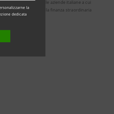
to agli investimenti delle aziende italiane a cui
ersonalizzarne la
o strategico dedicato alla finanza straordinaria
ezione dedicata