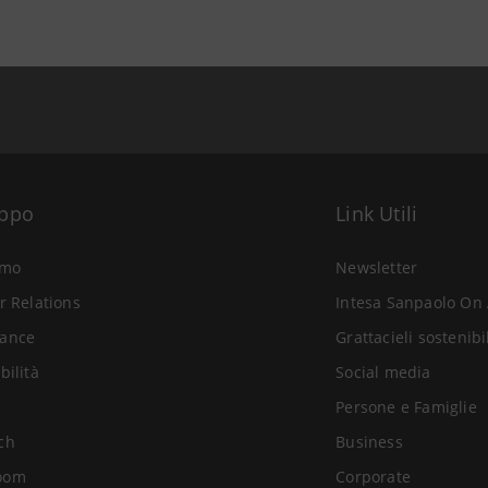
uppo
Link Utili
amo
Newsletter
r Relations
Intesa Sanpaolo On 
ance
Grattacieli sostenibi
bilità
Social media
Persone e Famiglie
ch
Business
oom
Corporate