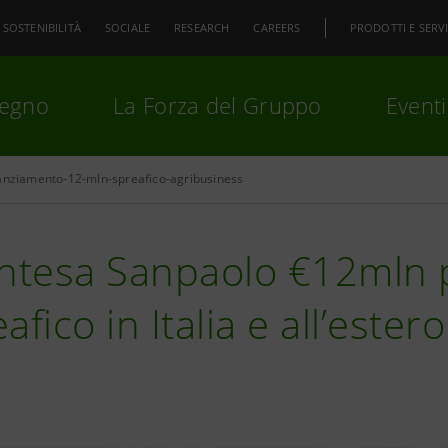
SOSTENIBILITÀ
SOCIALE
RESEARCH
CAREERS
PRODOTTI E SERVI
pegno
La Forza del Gruppo
Eventi
anziamento-12-mln-spreafico-agribusiness
premi
Invio
per cercare o
ESC
ntesa Sanpaolo €12mln pe
afico in Italia e all’estero