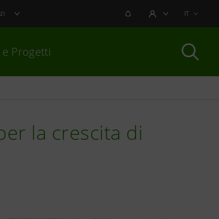
NOTIFICHE
IT
ZI
AREA UTENTE
 e Progetti
per chiudere
r la crescita di