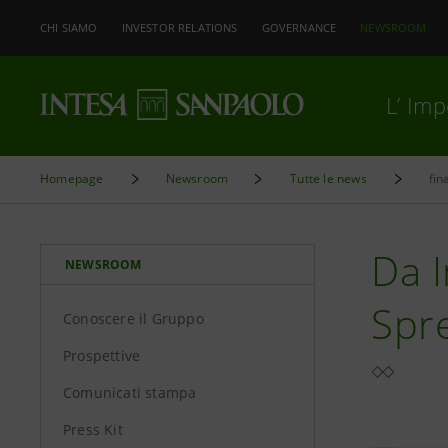
CHI SIAMO
INVESTOR RELATIONS
GOVERNANCE
NEWSROOM
L’ Im
Homepage
Newsroom
Tutte le news
fin
Da I
NEWSROOM
Spre
Conoscere il Gruppo
Prospettive
Comunicati stampa
Press Kit