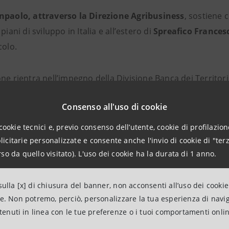
npaolo, attraverso la Direzione Agribusiness
, sostiene
piani di sviluppo in Italia e all’estero di
Spreafico Francesc
colo.
ne rientra nell’impegno della Divisione Banca dei Territori
tari italiane.
Consenso all'uso di cookie
amento è destinato prevalentemente al centro logistico dis
cookie tecnici e, previo consenso dell’utente, cookie di profilazione
ile e di nuovi impianti frigoriferi. L’intervento si inserisc
citarie personalizzate e consente anche l'invio di cookie di "terz
so da quello visitato). L'uso dei cookie ha la durata di 1 anno.
eafico orientato al rafforzamento della capacità distributi
ulla [x] di chiusura del banner, non acconsenti all’uso dei cookie
e, Intesa Sanpaolo ha stanziato
€10 miliardi di nuovo credit
ne. Non potremo, perciò, personalizzare la tua esperienza di navi
rdi previsti dal Gruppo a sostegno delle iniziative collega
ntenuti in linea con le tue preferenze o i tuoi comportamenti onli
iliere, che conta 172 contratti attivi nel
comparto agroali