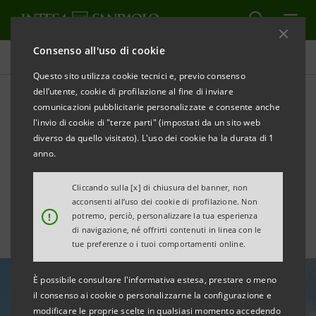
Consenso all'uso di cookie
Tutte le news
Questo sito utilizza cookie tecnici e, previo consenso
dell’utente, cookie di profilazione al fine di inviare
comunicazioni pubblicitarie personalizzate e consente anche
Intesa Sanpaolo accelera
l'invio di cookie di "terze parti" (impostati da un sito web
l’evoluzione
diverso da quello visitato). L'uso dei cookie ha la durata di 1
anno.
dell’agribusiness italiano
Cliccando sulla [x] di chiusura del banner, non
acconsenti all’uso dei cookie di profilazione. Non
!
potremo, perciò, personalizzare la tua esperienza
di navigazione, né offrirti contenuti in linea con le
tue preferenze o i tuoi comportamenti online.
È possibile consultare l'informativa estesa, prestare o meno
il consenso ai cookie o personalizzarne la configurazione e
modificare le proprie scelte in qualsiasi momento accedendo