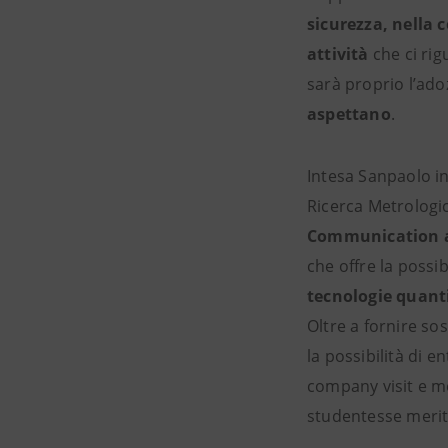
sicurezza, nella 
attività
che ci ri
sarà proprio l’ado
aspettano
.
Intesa Sanpaolo i
Ricerca Metrologic
Communication 
che offre la possib
tecnologie quant
Oltre a fornire so
la possibilità di 
company visit e me
studentesse merit