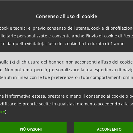
Consenso all'uso di cookie
SCOPRI IL MASTER
cookie tecnici e, previo consenso dell’utente, cookie di profilazione
citarie personalizzate e consente anche l'invio di cookie di "terz
so da quello visitato). L'uso dei cookie ha la durata di 1 anno.
iziative di
ulla [x] di chiusura del banner, non acconsenti all’uso dei cookie
to e lavoro
ne. Non potremo, perciò, personalizzare la tua esperienza di navi
ntenuti in linea con le tue preferenze o i tuoi comportamenti onli
ANI
re l'informativa estesa, prestare o meno il consenso ai cookie o p
dificare le proprie scelte in qualsiasi momento accedendo alla s
icy
).
PIÙ OPZIONI
ACCONSENTO