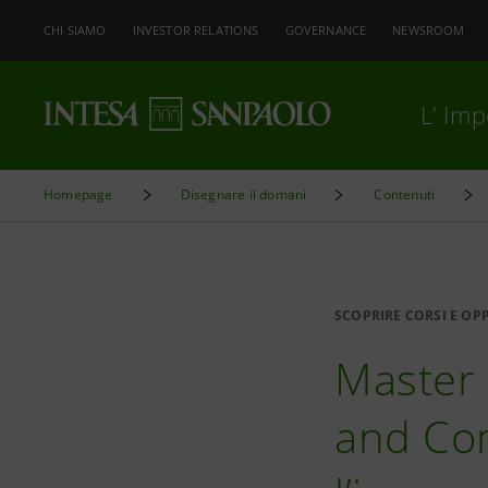
CHI SIAMO
INVESTOR RELATIONS
GOVERNANCE
NEWSROOM
L’ Im
Homepage
Disegnare il domani
Contenuti
SCOPRIRE CORSI E OP
Master
and Com