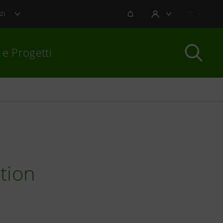
NOTIFICHE
IT
ZI
AREA UTENTE
 e Progetti
per chiudere
tion