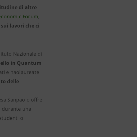
itudine di altre
d Economic Forum
,
sui lavori che ci
tituto Nazionale di
ivello in Quantum
ati e naolaureate
to delle
tesa Sanpaolo offre
ca durante una
studenti o