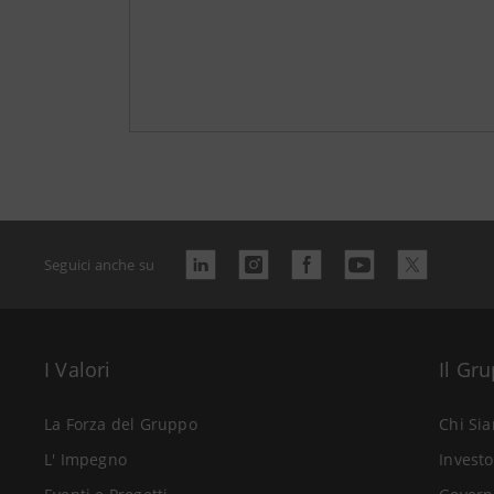
Seguici anche su
I Valori
Il Gr
La Forza del Gruppo
Chi Si
L' Impegno
Investo