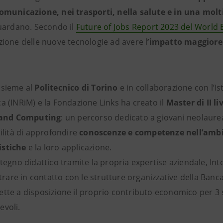
comunicazione, nei trasporti, nella salute e in una molt
guardano. Secondo il
Future of Jobs Report 2023 del Worl
zione delle nuove tecnologie ad avere l
’impatto maggiore 
nsieme al
Politecnico di Torino
e in collaborazione con l’Is
a (INRiM) e la Fondazione Links ha creato il
Master di II l
and Computing
: un percorso dedicato a giovani neolaure
ilità di approfondire
conoscenze e competenze nell’ambi
istiche
e la loro applicazione.
stegno didattico tramite la propria expertise aziendale, In
entrare in contatto con le strutture organizzative della Ban
tte a disposizione il proprio contributo economico per 3 
evoli.