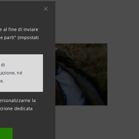
 al fine di inviare
e parti" (impostati
 di
gazione, né
ne.
ersonalizzarne la
ezione dedicata