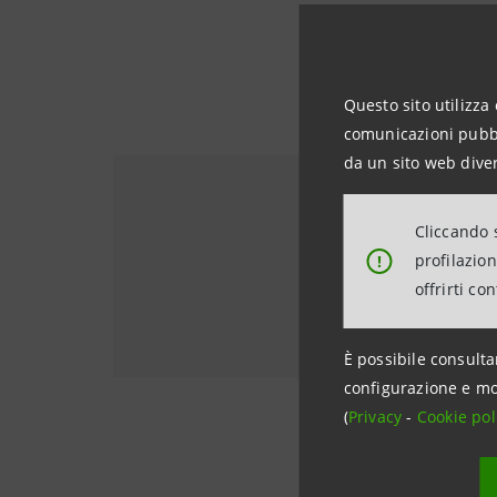
Questo sito utilizza 
comunicazioni pubbli
da un sito web diver
Scopri le in
Cliccando s
orientamen
profilazio
!
offrirti co
DISEGNARE IL DOM
È possibile consulta
configurazione e mo
(
Privacy
-
Cookie pol