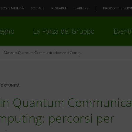
SOSTENIBILITÀ
SOCIALE
RESEARCH
CAREERS
PRODOTTI E SERVI
pegno
La Forza del Gruppo
Eventi
Master: Quantum Communication and Computing
premi
Invio
per cercare o
ESC
PORTUNITÀ
 in Quantum Communica
puting: percorsi per