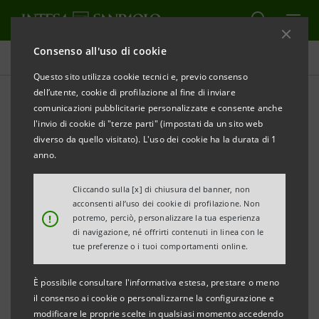
Consenso all'uso di cookie
Tutti gli eventi sostenuti dalla banca
Questo sito utilizza cookie tecnici e, previo consenso
dell’utente, cookie di profilazione al fine di inviare
comunicazioni pubblicitarie personalizzate e consente anche
l'invio di cookie di "terze parti" (impostati da un sito web
CULTURA
diverso da quello visitato). L'uso dei cookie ha la durata di 1
anno.
Torna il festival sul piacere
Cliccando sulla [x] di chiusura del banner, non
di leggere
acconsenti all’uso dei cookie di profilazione. Non
!
potremo, perciò, personalizzare la tua esperienza
di navigazione, né offrirti contenuti in linea con le
tue preferenze o i tuoi comportamenti online.
È possibile consultare l'informativa estesa, prestare o meno
il consenso ai cookie o personalizzarne la configurazione e
modificare le proprie scelte in qualsiasi momento accedendo