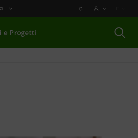
NOTIFICHE
IT
ZI
AREA UTENTE
i e Progetti
per chiudere