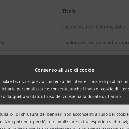
Titolo
Fare meta non è impossibile
24
Il valore del denaro nel tempo
L’inflazione
Consenso all'uso di cookie
Risparmio e pianificazione
cookie tecnici e, previo consenso dell’utente, cookie di profilazione
citarie personalizzate e consente anche l'invio di cookie di "terz
La banca
so da quello visitato). L'uso dei cookie ha la durata di 1 anno.
5
L’indebitamento
ulla [x] di chiusura del banner, non acconsenti all’uso dei cookie
Tasso, durata e ammortament
ne. Non potremo, perciò, personalizzare la tua esperienza di navi