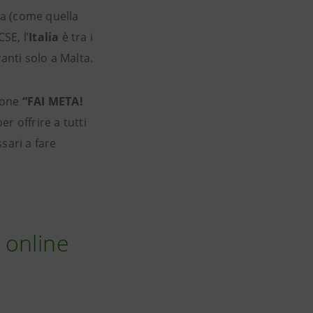
ia (come quella
SE, l’
Italia
è tra i
anti solo a Malta.
pone
“FAI META!
r offrire a tutti
sari a fare
 online