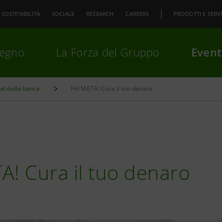
SOSTENIBILITÀ
SOCIALE
RESEARCH
CAREERS
PRODOTTI E SERVI
pegno
La Forza del Gruppo
Event
uti dalla banca
FAI META! Cura il tuo denaro
premi
Invio
per cercare o
ESC
A! Cura il tuo denaro