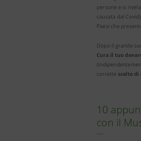
persone e si rivel
causata dal Covid) 
Paesi che presen
Dopo il grande suc
Cura il tuo denar
(indipendentemente
corrette
scelte d
10 appunt
con il Mu