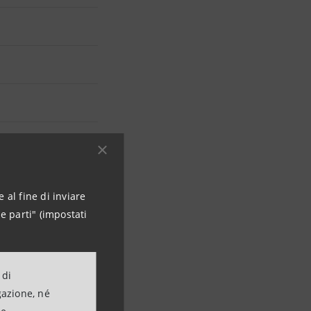
 al fine di inviare
e parti" (impostati
 di
o dei
gazione, né