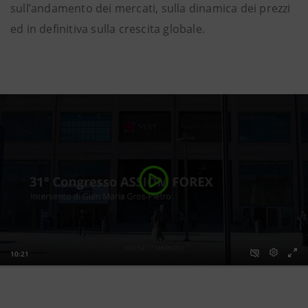
sull’andamento dei mercati, sulla dinamica dei prezzi
ed in definitiva sulla crescita globale.