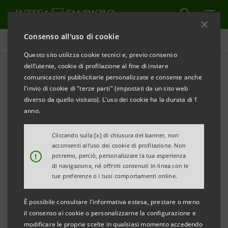
Consenso all'uso di cookie
Tutti gli eventi sostenuti dalla banca
Questo sito utilizza cookie tecnici e, previo consenso
dell’utente, cookie di profilazione al fine di inviare
comunicazioni pubblicitarie personalizzate e consente anche
l'invio di cookie di "terze parti" (impostati da un sito web
ECONOMIA
diverso da quello visitato). L'uso dei cookie ha la durata di 1
anno.
31° Congresso ASSIOM
Cliccando sulla [x] di chiusura del banner, non
FOREX: IA e Economia
acconsenti all’uso dei cookie di profilazione. Non
!
potremo, perciò, personalizzare la tua esperienza
di navigazione, né offrirti contenuti in linea con le
tue preferenze o i tuoi comportamenti online.
È possibile consultare l'informativa estesa, prestare o meno
il consenso ai cookie o personalizzarne la configurazione e
modificare le proprie scelte in qualsiasi momento accedendo