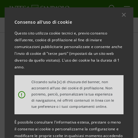
Consenso all'uso di cookie
Tutti gli eventi sostenuti dalla banca
Questo sito utilizza cookie tecnici e, previo consenso
dell’utente, cookie di profilazione al fine di inviare
comunicazioni pubblicitarie personalizzate e consente anche
l'invio di cookie di "terze parti" (impostati da un sito web
EDUCAZIONE
diverso da quello visitato). L'uso dei cookie ha la durata di 1
anno.
Master per Professionisti
Cliccando sulla [x] di chiusura del banner, non
del terzo settore
acconsenti all’uso dei cookie di profilazione. Non
!
potremo, perciò, personalizzare la tua esperienza
di navigazione, né offrirti contenuti in linea con le
tue preferenze o i tuoi comportamenti online.
È possibile consultare l'informativa estesa, prestare o meno
il consenso ai cookie o personalizzarne la configurazione e
modificare le proprie scelte in qualsiasi momento accedendo