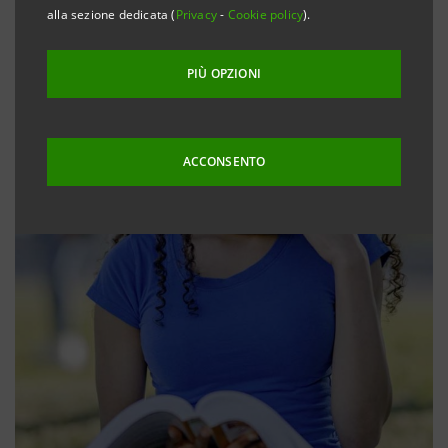
alla sezione dedicata (
Privacy
-
Cookie policy
).
PIÙ OPZIONI
ACCONSENTO