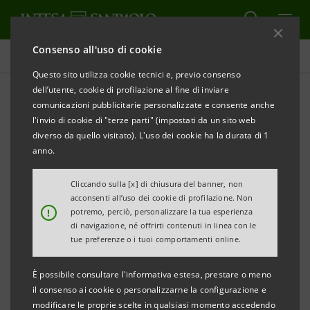
Consenso all'uso di cookie
Obiettivi, risultati e iniziative
Questo sito utilizza cookie tecnici e, previo consenso
dell’utente, cookie di profilazione al fine di inviare
comunicazioni pubblicitarie personalizzate e consente anche
l'invio di cookie di "terze parti" (impostati da un sito web
CAMBIAMENTO CLIMATICO
diverso da quello visitato). L'uso dei cookie ha la durata di 1
anno.
Strategia per il contrasto al
Cliccando sulla [x] di chiusura del banner, non
cambiamento climatico
acconsenti all’uso dei cookie di profilazione. Non
!
potremo, perciò, personalizzare la tua esperienza
di navigazione, né offrirti contenuti in linea con le
tue preferenze o i tuoi comportamenti online.
È possibile consultare l'informativa estesa, prestare o meno
il consenso ai cookie o personalizzarne la configurazione e
modificare le proprie scelte in qualsiasi momento accedendo