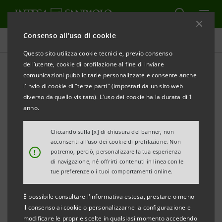
Consenso all'uso di cookie
Obiettivi, risultati e iniziative
Questo sito utilizza cookie tecnici e, previo consenso
dell’utente, cookie di profilazione al fine di inviare
comunicazioni pubblicitarie personalizzate e consente anche
l'invio di cookie di "terze parti" (impostati da un sito web
INNOVAZIONE E CYBERSECURITY
diverso da quello visitato). L'uso dei cookie ha la durata di 1
anno.
Trasformazione digitale
Cliccando sulla [x] di chiusura del banner, non
acconsenti all’uso dei cookie di profilazione. Non
!
potremo, perciò, personalizzare la tua esperienza
di navigazione, né offrirti contenuti in linea con le
tue preferenze o i tuoi comportamenti online.
È possibile consultare l'informativa estesa, prestare o meno
il consenso ai cookie o personalizzarne la configurazione e
modificare le proprie scelte in qualsiasi momento accedendo