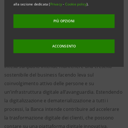
alla sezione dedicata (
Privacy
-
Cookie policy
).
PIÙ OPZIONI
ACCONSENTO
Intesa Sanpaolo intende mantenere una crescita
sostenibile del business facendo leva sul
coinvolgimento attivo delle persone e su
un’infrastruttura digitale all’avanguardia. Estendendo
la digitalizzazione e dematerializzazione a tutti i
processi, la Banca intende contribuire ad accelerare
la trasformazione digitale dei clienti, che possono
contare su una piattaforma digitale innovativa,