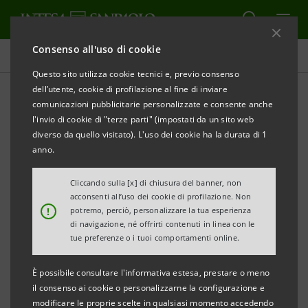
Consenso all'uso di cookie
Obiettivi, risultati e iniziative
Questo sito utilizza cookie tecnici e, previo consenso
dell’utente, cookie di profilazione al fine di inviare
comunicazioni pubblicitarie personalizzate e consente anche
l'invio di cookie di "terze parti" (impostati da un sito web
SALUTE E BENESSERE
diverso da quello visitato). L'uso dei cookie ha la durata di 1
anno.
Next Way of Working
Cliccando sulla [x] di chiusura del banner, non
acconsenti all’uso dei cookie di profilazione. Non
!
potremo, perciò, personalizzare la tua esperienza
di navigazione, né offrirti contenuti in linea con le
tue preferenze o i tuoi comportamenti online.
È possibile consultare l'informativa estesa, prestare o meno
il consenso ai cookie o personalizzarne la configurazione e
modificare le proprie scelte in qualsiasi momento accedendo