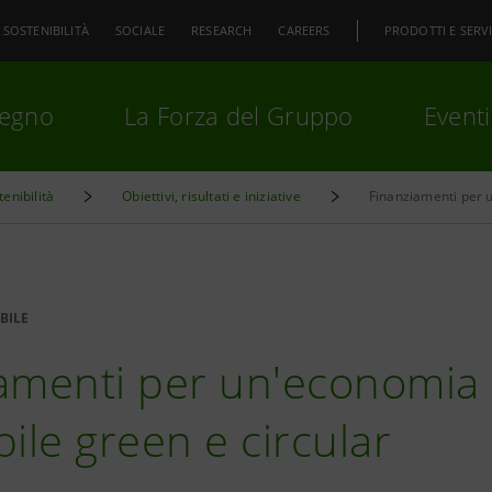
SOSTENIBILITÀ
SOCIALE
RESEARCH
CAREERS
PRODOTTI E SERVI
pegno
La Forza del Gruppo
Eventi
enibilità
Obiettivi, risultati e iniziative
premi
Invio
per cercare o
ESC
BILE
amenti per un'economia
bile green e circular