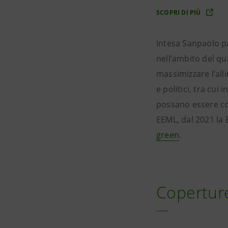
SCOPRI DI PIÙ
Intesa Sanpaolo pa
nell’ambito del qu
massimizzare l’all
e politici, tra cui 
possano essere con
EEML, dal 2021 la 
green
.
Coperture