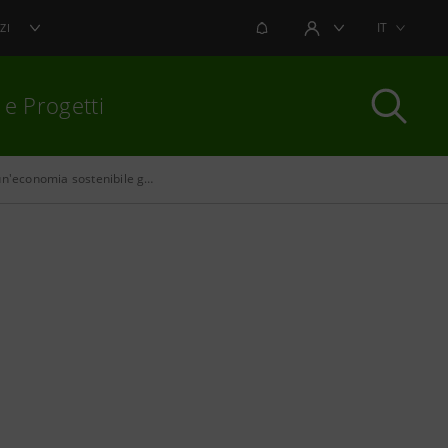
NOTIFICHE
IT
ZI
AREA UTENTE
 e Progetti
Finanziamenti per un'economia sostenibile green e circular
per chiudere