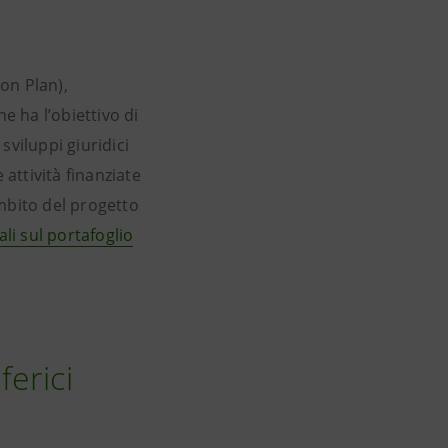
on Plan),
e ha l’obiettivo di
sviluppi giuridici
e attività finanziate
mbito del progetto
ali sul portafoglio
erici