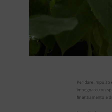
Per dare impulso e
impegnato con spec
finanziamento e di c