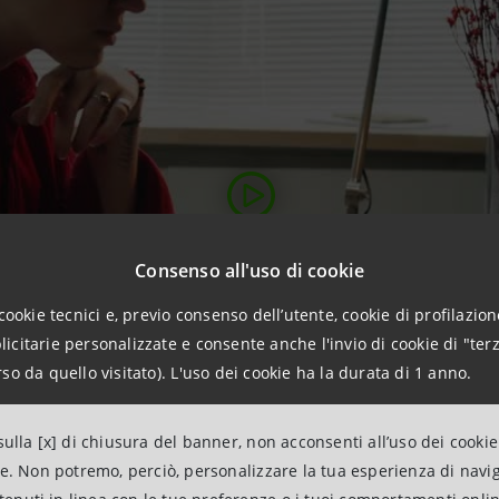
Consenso all'uso di cookie
cookie tecnici e, previo consenso dell’utente, cookie di profilazione
citarie personalizzate e consente anche l'invio di cookie di "terz
so da quello visitato). L'uso dei cookie ha la durata di 1 anno.
ulla [x] di chiusura del banner, non acconsenti all’uso dei cookie
ne. Non potremo, perciò, personalizzare la tua esperienza di navi