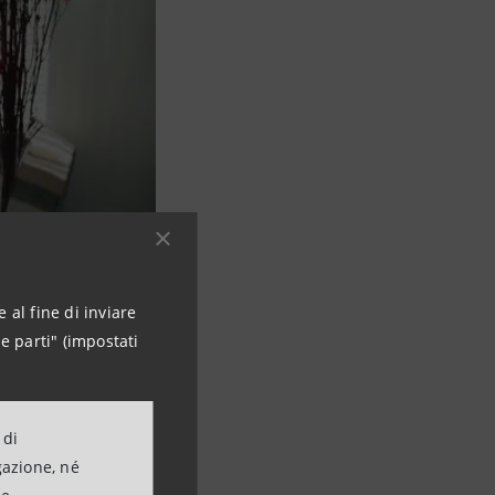
 al fine di inviare
e parti" (impostati
 di
gazione, né