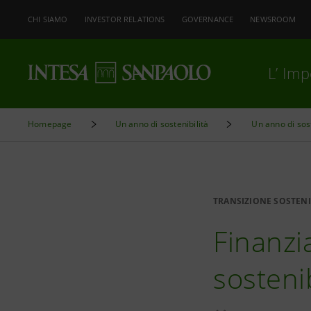
CHI SIAMO
INVESTOR RELATIONS
GOVERNANCE
NEWSROOM
L’ Im
Homepage
Un anno di sostenibilità
Un anno di sost
TRANSIZIONE SOSTENI
Finanzi
sosteni