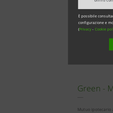
offrirti co
È possibile consulta
2023
configurazione e mo
(
Privacy
-
Cookie pol
€11 mld finanziamen
1
sostenibili
Green - 
Mutuo ipotecario a