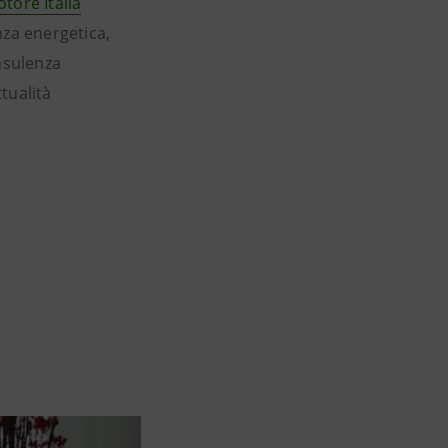
ore Italia
nza energetica,
nsulenza
ttualità