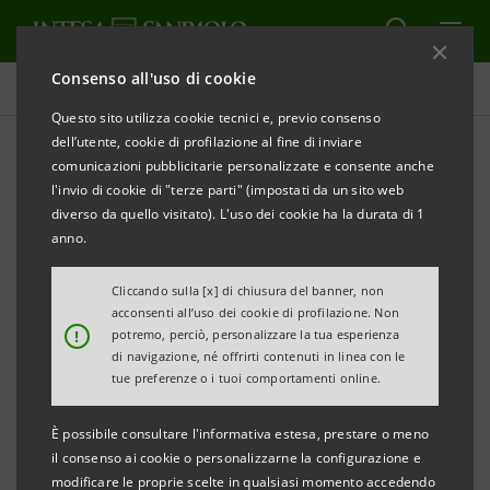
Consenso all'uso di cookie
Sostenibilità
Questo sito utilizza cookie tecnici e, previo consenso
dell’utente, cookie di profilazione al fine di inviare
comunicazioni pubblicitarie personalizzate e consente anche
News di sostenibilità
l'invio di cookie di "terze parti" (impostati da un sito web
diverso da quello visitato). L'uso dei cookie ha la durata di 1
anno.
ALERT
STAMPA
AGGIORNA
Cliccando sulla [x] di chiusura del banner, non
acconsenti all’uso dei cookie di profilazione. Non
Filtra per Anno
!
potremo, perciò, personalizzare la tua esperienza
2018
di navigazione, né offrirti contenuti in linea con le
tue preferenze o i tuoi comportamenti online.
È possibile consultare l'informativa estesa, prestare o meno
Intesa Sanpaolo partecipa
il consenso ai cookie o personalizzarne la configurazione e
modificare le proprie scelte in qualsiasi momento accedendo