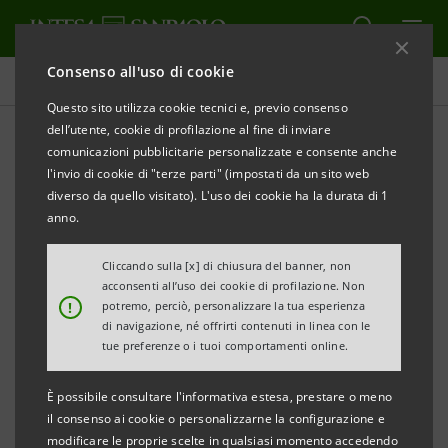
Consenso all'uso di cookie
Sostenibilità
Questo sito utilizza cookie tecnici e, previo consenso
dell’utente, cookie di profilazione al fine di inviare
comunicazioni pubblicitarie personalizzate e consente anche
News di sostenibilità
l'invio di cookie di "terze parti" (impostati da un sito web
diverso da quello visitato). L'uso dei cookie ha la durata di 1
anno.
ALERT
STAMPA
AGGIORNA
Cliccando sulla [x] di chiusura del banner, non
acconsenti all’uso dei cookie di profilazione. Non
Filtra per Anno
!
potremo, perciò, personalizzare la tua esperienza
2013
di navigazione, né offrirti contenuti in linea con le
tue preferenze o i tuoi comportamenti online.
È possibile consultare l'informativa estesa, prestare o meno
il consenso ai cookie o personalizzarne la configurazione e
modificare le proprie scelte in qualsiasi momento accedendo