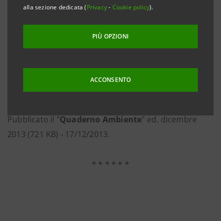
alla sezione dedicata (
Privacy
-
Cookie policy
).
PIÙ OPZIONI
ACCONSENTO
Pubblicato il "
Quaderno Ambiente
" ed. dicembre
2013 (721 KB) - 17/12/2013.
* * * * * *