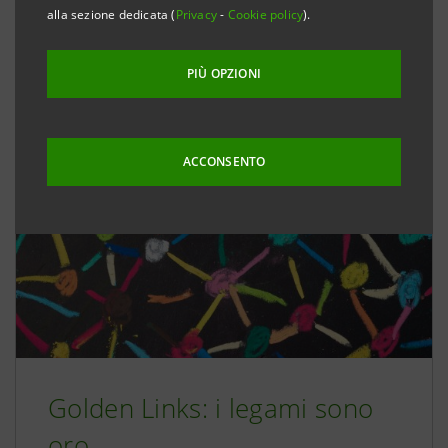
alla sezione dedicata (
Privacy
-
Cookie policy
).
Esempi di progetti
PIÙ OPZIONI
ACCONSENTO
Golden Links: i legami sono
oro