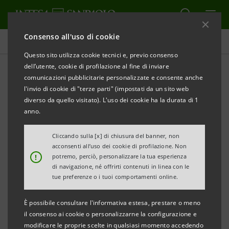
Consenso all'uso di cookie
Attenzione ai bisogni sociali e impegno per la cultura
Questo sito utilizza cookie tecnici e, previo consenso
dell’utente, cookie di profilazione al fine di inviare
comunicazioni pubblicitarie personalizzate e consente anche
Supporto alla comunità
l'invio di cookie di "terze parti" (impostati da un sito web
diverso da quello visitato). L'uso dei cookie ha la durata di 1
anno.
STAMPA
AGGIORNA
Cliccando sulla [x] di chiusura del banner, non
acconsenti all’uso dei cookie di profilazione. Non
L’impegno del nostro Gruppo verso la Comunità si
!
potremo, perciò, personalizzare la tua esperienza
di navigazione, né offrirti contenuti in linea con le
sostanzia annualmente in una serie di contributi
tue preferenze o i tuoi comportamenti online.
di varia natura che nel 2025 hanno raggiunto oltre
101 milioni di euro.
È possibile consultare l'informativa estesa, prestare o meno
il consenso ai cookie o personalizzarne la configurazione e
modificare le proprie scelte in qualsiasi momento accedendo