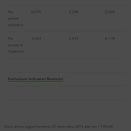
Per
0,070
2,288
3,06%
azione
ordinaria
Per
0,081
1,973
4,11%
azione di
risparmio
Evoluzione Indicatori Borsistici
Data ultimo aggiornamento 23 novembre 2015 alle ore 17:05:44