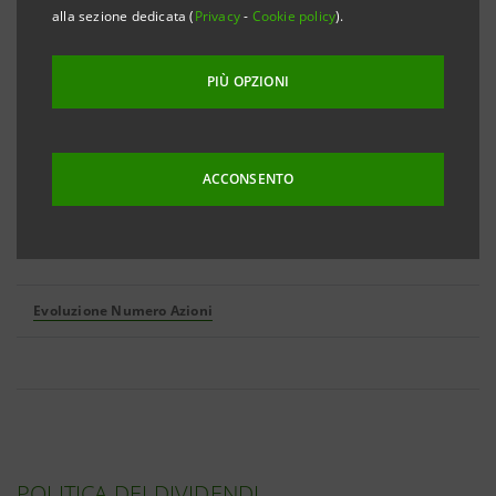
alla sezione dedicata (
Privacy
-
Cookie policy
).
Numero azioni in essere
16.792.066.343
PIÙ OPZIONI
di cui:
Ordinarie
15.859.575.782
ACCONSENTO
Risparmio non convertibili
932.490.561
Evoluzione Numero Azioni
POLITICA DEI DIVIDENDI