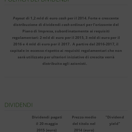
Payout
di 1,2 mld di euro
cash
per il 2014. Forte e crescente
distribuzione di dividendi
cash
ordinari per l’orizzonte del
Piano di Impresa, subordinatamente ai requisiti
regolamentari: 2 mld di euro per il 2015, 3 mld di euro per il
2016 e 4 mld di euro per il 2017. A partire dal 2016-2017, il
capitale in eccesso rispetto ai requisiti regolamentari che non
sarà utilizzato per ulteriori iniziative di crescita verrà
distribuito agli azionisti.
DIVIDENDI
Dividendi pagati
Prezzo medio
"Dividend
il 20 maggio
del titolo nel
yield"
2015 (euro)
2014 (euro)