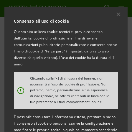
Consenso all'uso di cookie
Investor relations
Questo sito utilizza cookie tecnici e, previo consenso
dell’utente, cookie di profilazione al fine di inviare
comunicazioni pubblicitarie personalizzate e consente anche
Azioni e dividendi
l'invio di cookie di "terze parti" (impostati da un sito web
diverso da quello visitato). L'uso dei cookie ha la durata di 1
anno.
ALERT
STAMPA
AGGIORNA
Cliccando sulla [x] di chiusura del banner, non
acconsenti all’uso dei cookie di profilazione. Non
Filtra per Anno
!
potremo, perciò, personalizzare la tua esperienza
2015
di navigazione, né offrirti contenuti in linea con le
tue preferenze o i tuoi comportamenti online.
È possibile consultare l'informativa estesa, prestare o meno
AZIONI
il consenso ai cookie o personalizzarne la configurazione e
modificare le proprie scelte in qualsiasi momento accedendo
Valore Nominale: 0,52 euro ciascuna