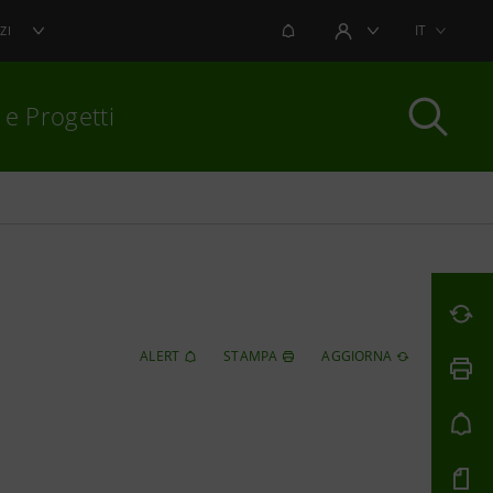
NOTIFICHE
IT
ZI
AREA UTENTE
 e Progetti
per chiudere
ALERT
STAMPA
AGGIORNA