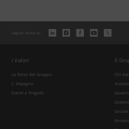
Seguici anche su
I Valori
Il Gr
La Forza del Gruppo
Chi Si
L' Impegno
Investo
Eventi e Progetti
Govern
Sosteni
Sociale
Resear