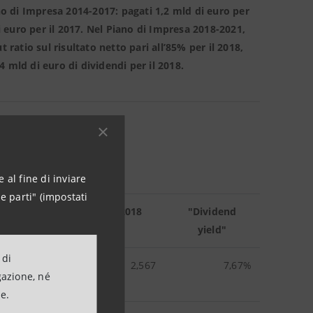
ano di Impresa 2014-2017: pagati 1,2 mld di euro per
di euro per il 2017. Nel Piano di Impresa 2018-2021,
ratio sul risultato netto pari all’85% per il 2018,
4 mld di euro di dividendi per il 2018.
 al fine di inviare
e parti" (impostati
zzo medio del titolo nel 2018
"Dividend
(euro)
yield"
 di
2,567
7,67%
gazione, né
ne.