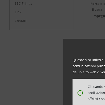
SEC Filings
Forte e 
il 2014,
Link
impegno
Contatti
DIVIDEN
Questo sito utilizza 
comunicazioni pubbli
da un sito web diver
Cliccando s
Per azion
profilazio
!
ordinari
offrirti co