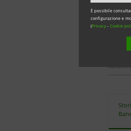
È possibile consulta
Evoluzion
configurazione e mo
(
Privacy
-
Cookie pol
Data ultimo 
Stor
Banc