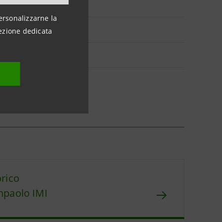
ersonalizzarne la
ezione dedicata
orico
npaolo IMI