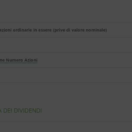
ioni ordinarie in essere (prive di valore nominale)
one Numero Azio
ni
A DEI DIVIDENDI