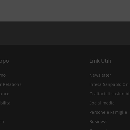
uppo
Link Utili
amo
Newsletter
r Relations
Intesa Sanpaolo On 
ance
Grattacieli sostenibi
bilità
Social media
Persone e Famiglie
ch
Business