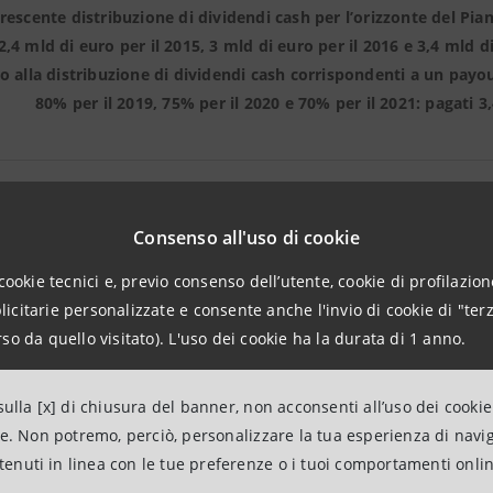
crescente distribuzione di dividendi cash per l’orizzonte del Pi
 2,4 mld di euro per il 2015, 3 mld di euro per il 2016 e 3,4 mld 
 alla distribuzione di dividendi cash corrispondenti a un payout 
80% per il 2019, 75% per il 2020 e 70% per il 2021: pagati 3,
Consenso all'uso di cookie
DI
cookie tecnici e, previo consenso dell’utente, cookie di profilazione
citarie personalizzate e consente anche l'invio di cookie di "terz
Dividendi pagati il 22 maggio 2019
Pre
so da quello visitato). L'uso dei cookie ha la durata di 1 anno.
(euro)
ulla [x] di chiusura del banner, non acconsenti all’uso dei cookie
e
0,197
ne. Non potremo, perciò, personalizzare la tua esperienza di navi
a
ntenuti in linea con le tue preferenze o i tuoi comportamenti onli