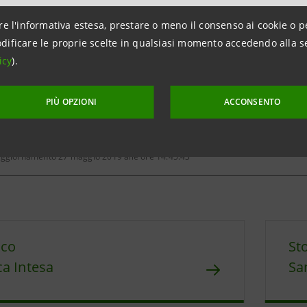
re l'informativa estesa, prestare o meno il consenso ai cookie o p
e Indicatori Borsistici
dificare le proprie scelte in qualsiasi momento accedendo alla s
icy
).
PIÙ OPZIONI
ACCONSENTO
aggiornamento 27 maggio 2019 alle ore 14:45:43
ico
St
a Intesa
Sa