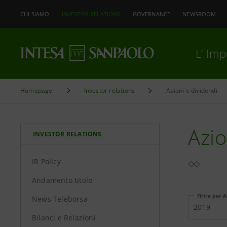
CHI SIAMO
INVESTOR RELATIONS
GOVERNANCE
NEWSROOM
L’ Im
Homepage
Investor relations
Azioni e dividendi
Azio
INVESTOR RELATIONS
IR Policy
Andamento titolo
Filtra per 
News Teleborsa
2019
Bilanci e Relazioni