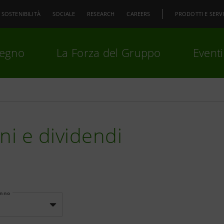
SOSTENIBILITÀ
SOCIALE
RESEARCH
CAREERS
PRODOTTI E SERVI
pegno
La Forza del Gruppo
Eventi
premi
Invio
per cercare o
ESC
ni e dividendi
Anno