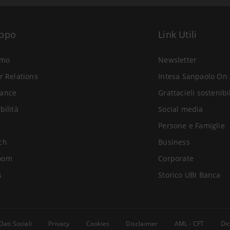
uppo
Link Utili
amo
Newsletter
r Relations
Intesa Sanpaolo On 
ance
Grattacieli sostenibi
bilità
Social media
Persone e Famiglie
ch
Business
oom
Corporate
s
Storico UBI Banca
Dati Sociali
Privacy
Cookies
Disclaimer
AML - CFT
Dic