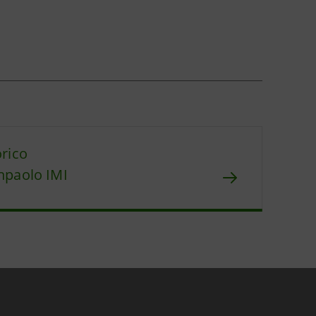
orico
npaolo IMI