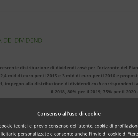
A DEI DIVIDENDI
crescente distribuzione di dividendi
cash
per l’orizzonte del Pia
, 2,4 mld di euro per il 2015 e 3 mld di euro per il 2016 e propos
1, impegno alla distribuzione di dividendi
cash
corrispondenti 
il 2018, 80% per il 2019, 75% per il 2020
Consenso all'uso di cookie
cookie tecnici e, previo consenso dell’utente, cookie di profilazione
DI
citarie personalizzate e consente anche l'invio di cookie di "terz