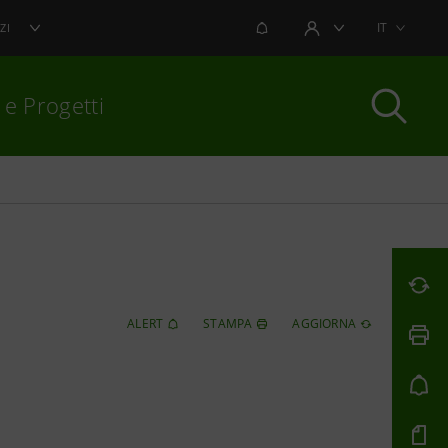
NOTIFICHE
IT
ZI
AREA UTENTE
 e Progetti
per chiudere
ALERT
STAMPA
AGGIORNA