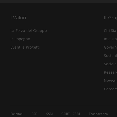
I Valori
Il Gr
La Forza del Gruppo
Chi Si
L' Impegno
Investo
Eventi e Progetti
Govern
Sosteni
Sociale
Resear
Newsr
Career
Fornitori
PSD
SSM
CSIRT - CERT
Trasparenza