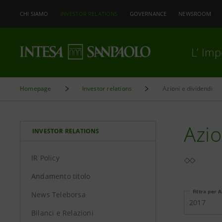
CHI SIAMO
INVESTOR RELATIONS
GOVERNANCE
NEWSROOM
L’ Im
Homepage
Investor relations
Azioni e dividendi
Azio
INVESTOR RELATIONS
IR Policy
Andamento titolo
Filtra per 
News Teleborsa
2017
Bilanci e Relazioni