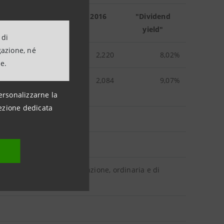
ezzo medio del titolo nel 2016
"Dividend
(euro)
yield"
 di
gazione, né
2,220
8,02%
ne.
2,084
9,07%
ersonalizzarne la
ezione dedicata
tile d’esercizio; 0,08 per azione, ordinaria e di