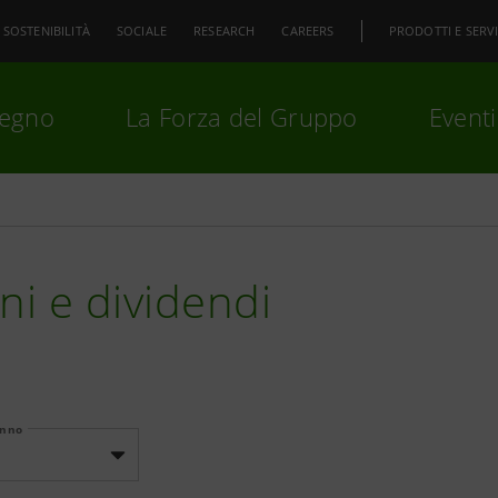
SOSTENIBILITÀ
SOCIALE
RESEARCH
CAREERS
PRODOTTI E SERVI
pegno
La Forza del Gruppo
Eventi
premi
Invio
per cercare o
ESC
ni e dividendi
Anno