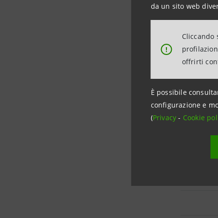
da un sito web diver
Cliccando s
profilazio
!
Per azion
offrirti co
Per azion
risparmi
È possibile consulta
configurazione e mo
(
Privacy
-
Cookie pol
Evoluzion
(*) 0,098
risparmio