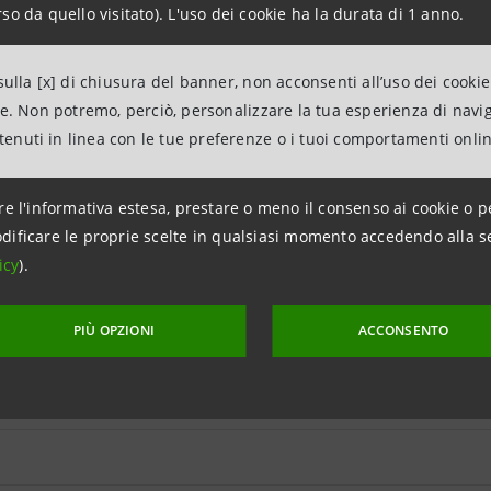
so da quello visitato). L'uso dei cookie ha la durata di 1 anno.
Dividendi pagati (*) il 24 maggio
Pr
2017(euro)
ulla [x] di chiusura del banner, non acconsenti all’uso dei cookie
ne. Non potremo, perciò, personalizzare la tua esperienza di navi
e ordinaria
0,178
ntenuti in linea con le tue preferenze o i tuoi comportamenti onli
e di
0,189
o
re l'informativa estesa, prestare o meno il consenso ai cookie o p
dificare le proprie scelte in qualsiasi momento accedendo alla s
icy
).
e Indicatori Borsistici
PIÙ OPZIONI
ACCONSENTO
 per azione ordinaria e 0,109 per azione di risparmio a valere sull’u
, a valere sulle riserve.