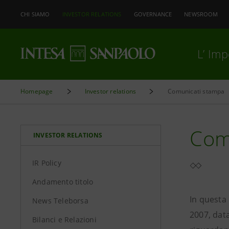
CHI SIAMO
INVESTOR RELATIONS
GOVERNANCE
NEWSROOM
L’ Im
Homepage
Investor relations
Comunicati stampa
Comu
INVESTOR RELATIONS
IR Policy
Andamento titolo
In questa
News Teleborsa
2007, data
Bilanci e Relazioni