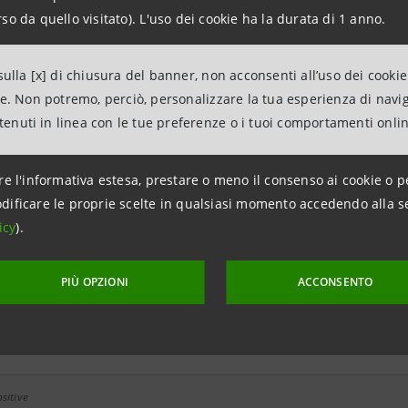
so da quello visitato). L'uso dei cookie ha la durata di 1 anno.
Risultati dei primi nove mesi del 2001
ulla [x] di chiusura del banner, non acconsenti all’uso dei cookie
Rumors sull'approvazione dei risultati trimestrali
ne. Non potremo, perciò, personalizzare la tua esperienza di navi
ntenuti in linea con le tue preferenze o i tuoi comportamenti onli
Lancio di un'offerta concordata per il controllo d
re l'informativa estesa, prestare o meno il consenso ai cookie o p
dificare le proprie scelte in qualsiasi momento accedendo alla s
icy
).
Precisazione su voci di integrazione con Cardine
PIÙ OPZIONI
ACCONSENTO
Risultati del primo semestre 2001
sitive