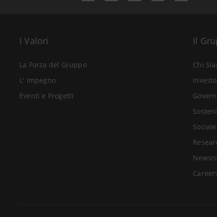
I Valori
Il Gr
La Forza del Gruppo
Chi Si
L' Impegno
Investo
Eventi e Progetti
Govern
Sosteni
Sociale
Resear
Newsr
Career