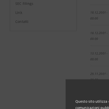
SEC Filings
Link
18.12.2001 -
00:00
Contatti
18.12.2001 -
00:00
13.12.2001 -
00:00
29.11.2001 -
00:00
23.11.2001 -
00:00
Questo sito utilizza 
comunicazioni pubbli