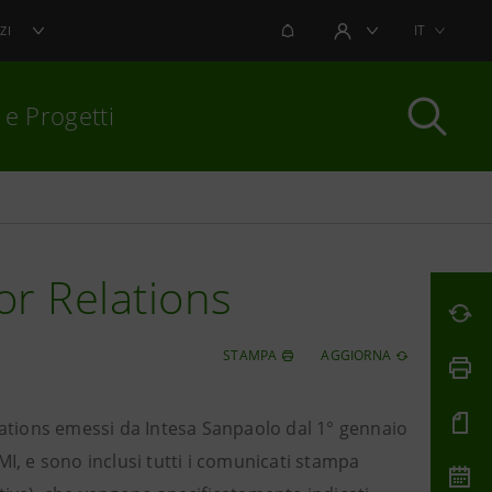
NOTIFICHE
IT
ZI
AREA UTENTE
 e Progetti
per chiudere
or Relations
STAMPA
AGGIORNA
elations emessi da Intesa Sanpaolo dal 1° gennaio
MI, e sono inclusi tutti i comunicati stampa