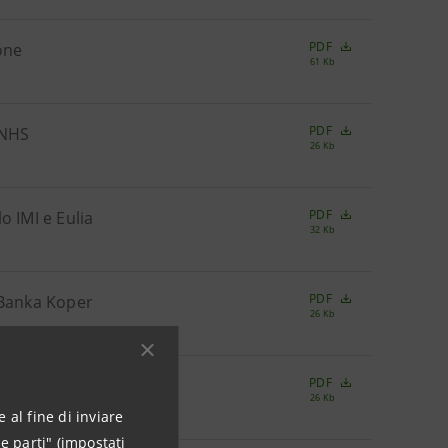
PDF
one
61 Kb
PDF
 NHS
26 Kb
PDF
o IMI e Eulia
32 Kb
PDF
 Banka Koper
26 Kb
PDF
26 Kb
 al fine di inviare
e parti" (impostati