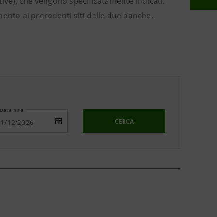
tive), che vengono specificatamente indicati.
imento ai precedenti siti delle due banche,
Data fine
CERCA