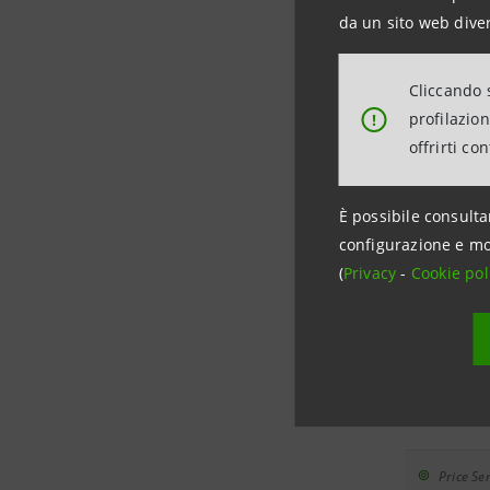
da un sito web diver
13.11.2001 -
00:00
Cliccando s
07.11.2001 -
profilazio
!
00:00
offrirti co
30.10.2001 -
È possibile consulta
00:00
configurazione e mo
(
Privacy
-
Cookie pol
17.10.2001 -
00:00
11.09.2001 -
00:00
Price Sen