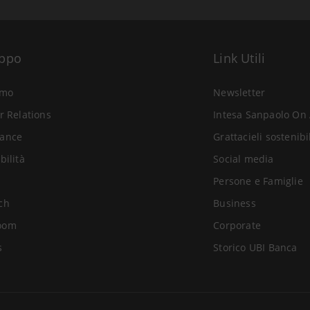
uppo
Link Utili
amo
Newsletter
r Relations
Intesa Sanpaolo On 
ance
Grattacieli sostenibi
bilità
Social media
Persone e Famiglie
ch
Business
oom
Corporate
s
Storico UBI Banca