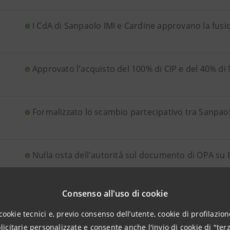
I CdA di Sanpaolo IMI e Cardine approvano la fusi
Approvato l'acquisto del 100% di CIP e del 40% di
Formalizzato lo scambio partecipativo tra Sanpaol
Nulla osta dell'autorità sul documento di OPA su
Consenso all'uso di cookie
Acquisito il 15% di Banka Koper
cookie tecnici e, previo consenso dell’utente, cookie di profilazione
citarie personalizzate e consente anche l'invio di cookie di "terz