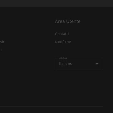
Area Utente
Contatti
Air
Notifiche
li
Lingua
Italiano