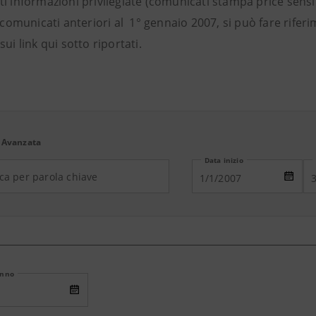
i informazioni privilegiate (comunicati stampa price sensi
i comunicati anteriori al 1° gennaio 2007, si può fare rifer
sui link qui sotto riportati.
 Avanzata
Data inizio
Anno