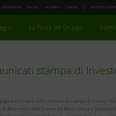
SOSTENIBILITÀ
SOCIALE
RESEARCH
CAREERS
PRODOTTI E SERVI
pegno
La Forza del Gruppo
Eventi
premi
Invio
per cercare o
ESC
nicati stampa di Invest
 pagina si trovano tutti i comunicati stampa di Investor R
 di decorrenza della fusione tra Banca Intesa e Sanpaolo I