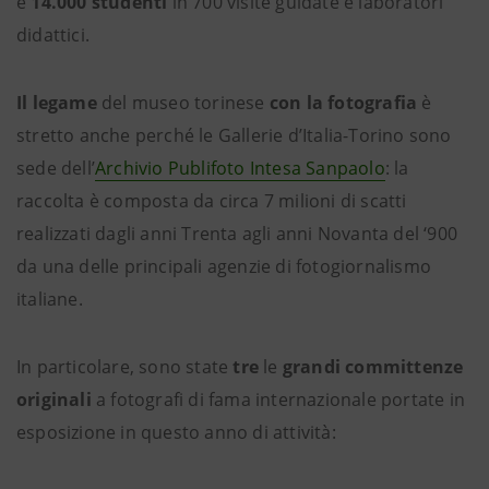
e
14.000 studenti
in 700 visite guidate e laboratori
didattici.
Il legame
del museo torinese
con la fotografia
è
stretto anche perché le Gallerie d’Italia-Torino sono
sede dell’
Archivio Publifoto Intesa Sanpaolo
: la
raccolta è composta da circa 7 milioni di scatti
realizzati dagli anni Trenta agli anni Novanta del ‘900
da una delle principali agenzie di fotogiornalismo
italiane.
In particolare, sono state
tre
le
grandi committenze
originali
a fotografi di fama internazionale portate in
esposizione in questo anno di attività: