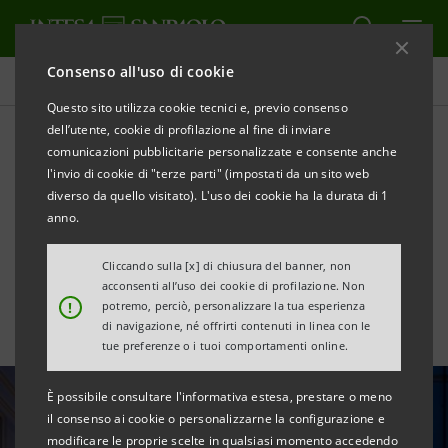
Consenso all'uso di cookie
Tutte le news
Questo sito utilizza cookie tecnici e, previo consenso
dell’utente, cookie di profilazione al fine di inviare
comunicazioni pubblicitarie personalizzate e consente anche
Gallerie d’Italia-Torino: un
l'invio di cookie di "terze parti" (impostati da un sito web
anno di grande fotografia
diverso da quello visitato). L'uso dei cookie ha la durata di 1
anno.
contemporanea
Cliccando sulla [x] di chiusura del banner, non
acconsenti all’uso dei cookie di profilazione. Non
!
potremo, perciò, personalizzare la tua esperienza
di navigazione, né offrirti contenuti in linea con le
tue preferenze o i tuoi comportamenti online.
È possibile consultare l'informativa estesa, prestare o meno
il consenso ai cookie o personalizzarne la configurazione e
modificare le proprie scelte in qualsiasi momento accedendo