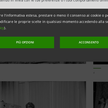
ntenuti in linea con le tue preferenze o i tuoi comportamenti onli
re l'informativa estesa, prestare o meno il consenso ai cookie o p
dificare le proprie scelte in qualsiasi momento accedendo alla s
icy
).
PIÙ OPZIONI
ACCONSENTO
4