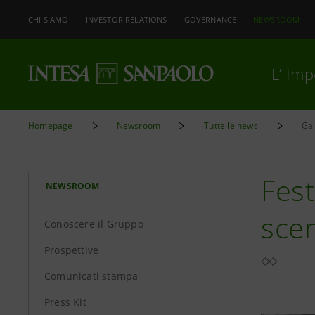
CHI SIAMO
INVESTOR RELATIONS
GOVERNANCE
NEWSROOM
L’ Im
Homepage
Newsroom
Tutte le news
Gal
Fest
NEWSROOM
scen
Conoscere il Gruppo
Prospettive
Comunicati stampa
Press Kit