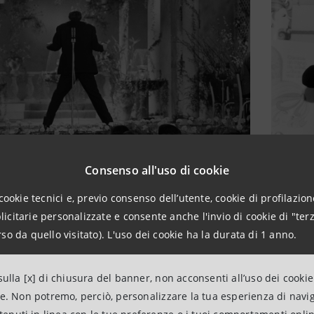
Consenso all'uso di cookie
cookie tecnici e, previo consenso dell’utente, cookie di profilazione
citarie personalizzate e consente anche l'invio di cookie di "terz
so da quello visitato). L'uso dei cookie ha la durata di 1 anno.
2
ulla [x] di chiusura del banner, non acconsenti all’uso dei cookie
ne. Non potremo, perciò, personalizzare la tua esperienza di navi