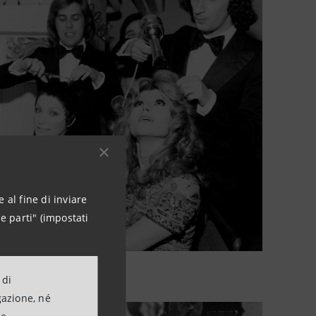
 al fine di inviare
e parti" (impostati
 di
gazione, né