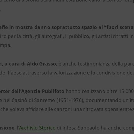
.
afie in mostra danno soprattutto spazio ai “fuori scena
giro per la città, gli autografi, il pubblico, gli artisti ritratti
ampa.
, a cura di Aldo Grasso
, è anche testimonianza della par
 del Paese attraverso la valorizzazione e la condivisione del
orter dell’Agenzia Publifoto
hanno realizzano oltre 15.000 f
to nel Casinò di Sanremo (1951-1976), documentando un’Ital
che voleva affidare alle canzoni una ritrovata spensieratez
asione
, l’
Archivio Storico
di Intesa Sanpaolo ha anche comp