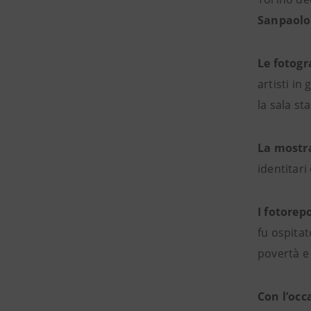
Sanpaolo
Le fotogr
artisti in 
la sala st
La mostra
identitari
I fotorep
fu ospita
povertà e 
Con l’occ