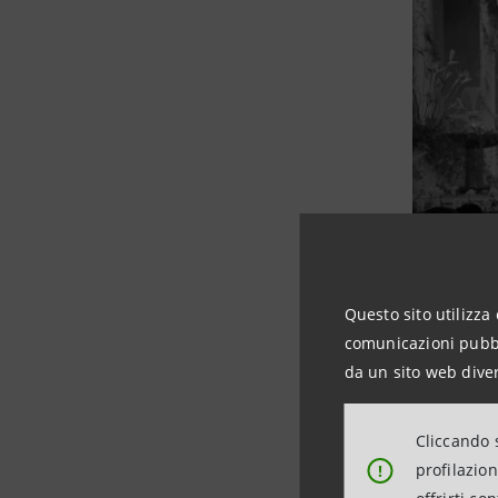
1
Questo sito utilizza 
comunicazioni pubbli
da un sito web diver
Cliccando s
profilazio
!