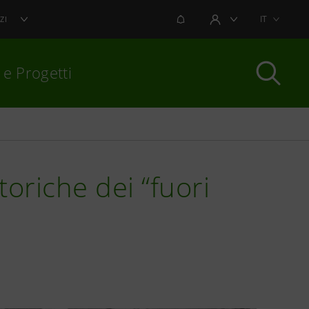
NOTIFICHE
IT
ZI
AREA UTENTE
 e Progetti
per chiudere
toriche dei “fuori