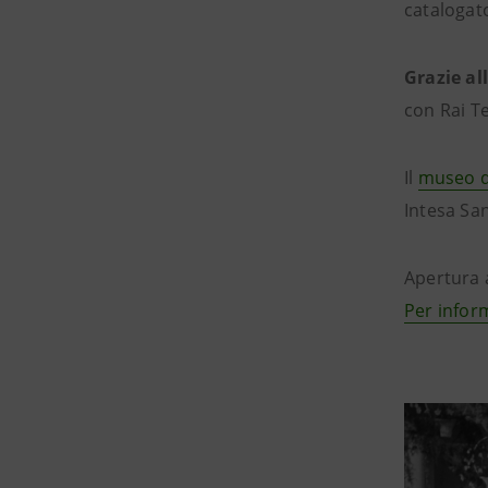
catalogato
Grazie al
con Rai Te
Il
museo d
Intesa Sa
Apertura 
Per infor