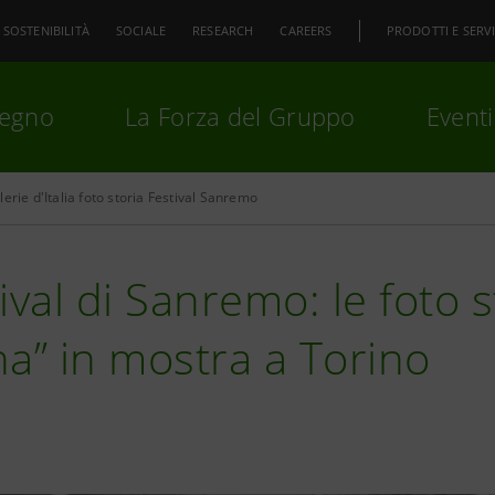
SOSTENIBILITÀ
SOCIALE
RESEARCH
CAREERS
PRODOTTI E SERVI
pegno
La Forza del Gruppo
Eventi
lerie d'Italia foto storia Festival Sanremo
premi
Invio
per cercare o
ESC
ival di Sanremo: le foto s
a” in mostra a Torino