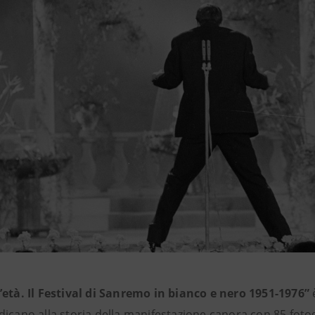
’età. Il Festival di Sanremo in bianco e nero 1951-1976”
icano alla storia della manifestazione canora con 85 fotog