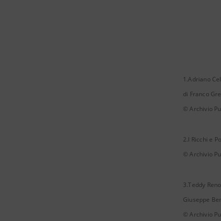
1.Adriano Cel
di Franco Gr
© Archivio Pu
2.I Ricchi e P
© Archivio Pu
3.Teddy Reno 
Giuseppe Ben
© Archivio Pu