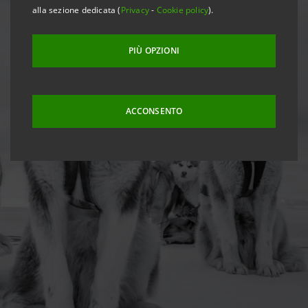
alla sezione dedicata (
Privacy
-
Cookie policy
).
PIÙ OPZIONI
ACCONSENTO