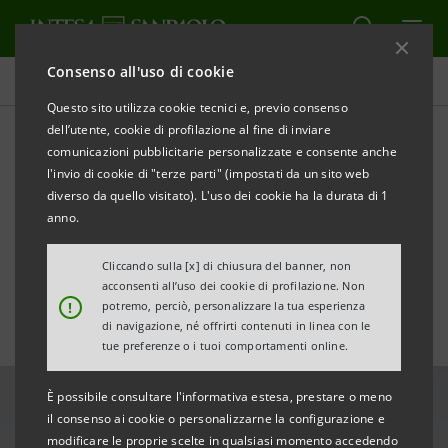
Consenso all'uso di cookie
Tutte le news
Questo sito utilizza cookie tecnici e, previo consenso
dell’utente, cookie di profilazione al fine di inviare
comunicazioni pubblicitarie personalizzate e consente anche
Alle Gallerie d’Italia – Torino
l'invio di cookie di "terze parti" (impostati da un sito web
“La Grande saggezza” di
diverso da quello visitato). L'uso dei cookie ha la durata di 1
anno.
Cristina Mittermeier
Cliccando sulla [x] di chiusura del banner, non
acconsenti all’uso dei cookie di profilazione. Non
!
potremo, perciò, personalizzare la tua esperienza
di navigazione, né offrirti contenuti in linea con le
tue preferenze o i tuoi comportamenti online.
È possibile consultare l'informativa estesa, prestare o meno
il consenso ai cookie o personalizzarne la configurazione e
modificare le proprie scelte in qualsiasi momento accedendo