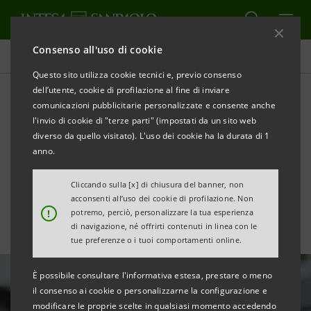
Consenso all'uso di cookie
Tutte le news
Questo sito utilizza cookie tecnici e, previo consenso
dell’utente, cookie di profilazione al fine di inviare
comunicazioni pubblicitarie personalizzate e consente anche
Prima banca in Europa e
l'invio di cookie di "terze parti" (impostati da un sito web
seconda al mondo per
diverso da quello visitato). L'uso dei cookie ha la durata di 1
anno.
diversità e inclusione
Cliccando sulla [x] di chiusura del banner, non
acconsenti all’uso dei cookie di profilazione. Non
!
potremo, perciò, personalizzare la tua esperienza
di navigazione, né offrirti contenuti in linea con le
tue preferenze o i tuoi comportamenti online.
È possibile consultare l'informativa estesa, prestare o meno
il consenso ai cookie o personalizzarne la configurazione e
modificare le proprie scelte in qualsiasi momento accedendo