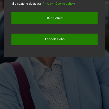
alla sezione dedicata (
Privacy
-
Cookie policy
).
PIÙ OPZIONI
ACCONSENTO