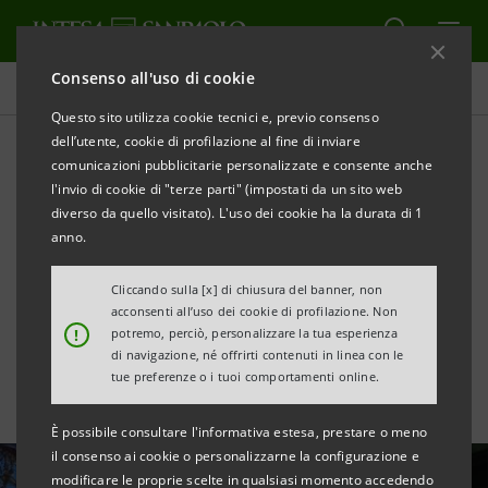
Consenso all'uso di cookie
Tutte le news
Questo sito utilizza cookie tecnici e, previo consenso
dell’utente, cookie di profilazione al fine di inviare
comunicazioni pubblicitarie personalizzate e consente anche
Accordo con FAITA-
l'invio di cookie di "terze parti" (impostati da un sito web
Federcamping a sostegno
diverso da quello visitato). L'uso dei cookie ha la durata di 1
anno.
del settore turistico open-
Cliccando sulla [x] di chiusura del banner, non
air
acconsenti all’uso dei cookie di profilazione. Non
!
potremo, perciò, personalizzare la tua esperienza
di navigazione, né offrirti contenuti in linea con le
tue preferenze o i tuoi comportamenti online.
È possibile consultare l'informativa estesa, prestare o meno
il consenso ai cookie o personalizzarne la configurazione e
modificare le proprie scelte in qualsiasi momento accedendo