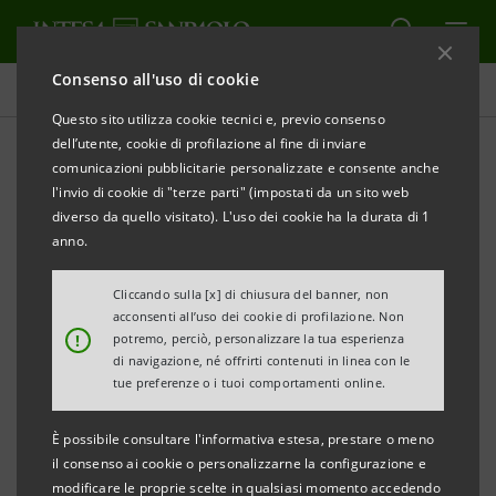
Consenso all'uso di cookie
Contenuti
Questo sito utilizza cookie tecnici e, previo consenso
dell’utente, cookie di profilazione al fine di inviare
comunicazioni pubblicitarie personalizzate e consente anche
l'invio di cookie di "terze parti" (impostati da un sito web
STORIE POSSIBILI
diverso da quello visitato). L'uso dei cookie ha la durata di 1
anno.
Sara Roversi - Innovazione
Cliccando sulla [x] di chiusura del banner, non
per il cibo e per il futuro
acconsenti all’uso dei cookie di profilazione. Non
!
potremo, perciò, personalizzare la tua esperienza
di navigazione, né offrirti contenuti in linea con le
tue preferenze o i tuoi comportamenti online.
È possibile consultare l'informativa estesa, prestare o meno
il consenso ai cookie o personalizzarne la configurazione e
modificare le proprie scelte in qualsiasi momento accedendo