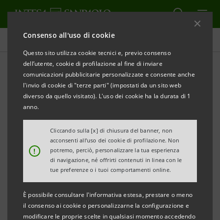
Consenso all'uso di cookie
Contenuti
Questo sito utilizza cookie tecnici e, previo consenso
dell’utente, cookie di profilazione al fine di inviare
comunicazioni pubblicitarie personalizzate e consente anche
l'invio di cookie di "terze parti" (impostati da un sito web
STORIE POSSIBILI
diverso da quello visitato). L'uso dei cookie ha la durata di 1
anno.
Mirko Lalli - Umanizzare la
Cliccando sulla [x] di chiusura del banner, non
tecnologia
acconsenti all’uso dei cookie di profilazione. Non
!
potremo, perciò, personalizzare la tua esperienza
di navigazione, né offrirti contenuti in linea con le
tue preferenze o i tuoi comportamenti online.
È possibile consultare l'informativa estesa, prestare o meno
il consenso ai cookie o personalizzarne la configurazione e
modificare le proprie scelte in qualsiasi momento accedendo