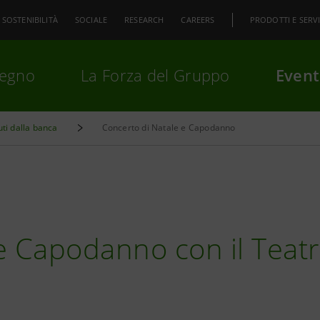
SOSTENIBILITÀ
SOCIALE
RESEARCH
CAREERS
PRODOTTI E SERVI
pegno
La Forza del Gruppo
Event
uti dalla banca
Concerto di Natale e Capodanno
premi
Invio
per cercare o
ESC
e Capodanno con il Teat