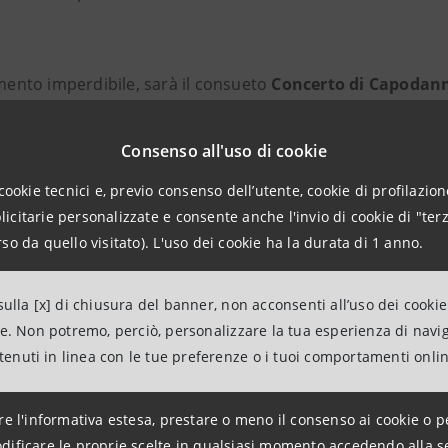
ento imperdibile, sarà il consueto
Concerto di Capodan
12.20,
in diretta su RAI 1
. Come da tradizione, La Fenice 
le in due parti: un primo momento esclusivamente orche
Consenso all'uso di cookie
cata al melodramma, con una carrellata di arie, duetti e p
cookie tecnici e, previo consenso dell’utente, cookie di profilazione
isti di assoluto prestigio e dal Coro del Teatro La Fenice. O
citarie personalizzate e consente anche l'invio di cookie di "terz
e con due pagine celeberrime di Giuseppe Verdi, capisaldi
so da quello visitato). L'uso dei cookie ha la durata di 1 anno.
il Coro «Va’ pensiero sull’ali dorate» da
Nabucco
e il festos
a traviata
. Il concerto sarà diretto dal Maestro
Daniel Har
ulla [x] di chiusura del banner, non acconsenti all’uso dei cookie
ne. Non potremo, perciò, personalizzare la tua esperienza di navi
a recentemente sostenuto numerose iniziative musicali, c
ntenuti in linea con le tue preferenze o i tuoi comportamenti onli
la
, la stagione
ALive
del Teatro Regio di Torino,
Dream Hit 
, i quattro concerti realizzati al
Teatro La Fenice
e la rasseg
re l'informativa estesa, prestare o meno il consenso ai cookie o p
ival
.
dificare le proprie scelte in qualsiasi momento accedendo alla s