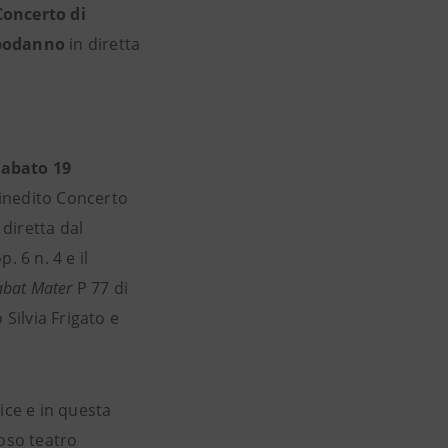
Concerto di
apodanno
in diretta
abato 19
n inedito Concerto
 diretta dal
 6 n. 4 e il
abat Mater
P 77 di
Silvia Frigato e
ice e in questa
moso teatro