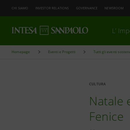
CHI SIAMO
INVESTOR RELATIONS
GOVERNANCE
NEWSROOM
L’ Im
Homepage
Eventi e Progetti
Tutti gli eventi sosten
CULTURA
Natale 
Fenice