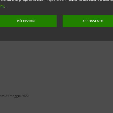
icy
).
PIÙ OPZIONI
ACCONSENTO
RIVEDI L’EVENTO SUL SITO DEL TEATRO LA FENICE
nto 24 maggio 2022