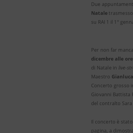
Due appuntamenti 
Natale
trasmesso 
su RAI 1 il 1° genn
Per non far manca
dicembre alle ore
di Natale in
live-s
Maestro
Gianluc
Concerto grosso in
Giovanni Battista 
del contralto Sar
Il concerto è stat
pagina, a dimostra