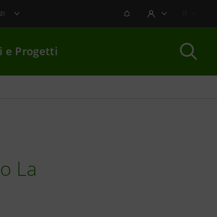
NOTIFICHE
IT
ZI
AREA UTENTE
i e Progetti
per chiudere
ro La