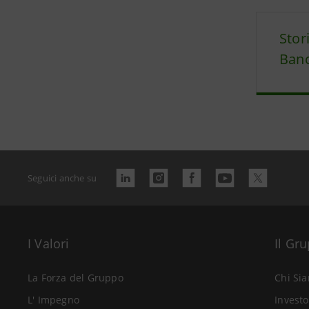
Stor
Banc
Seguici anche su
I Valori
Il Gr
La Forza del Gruppo
Chi Si
L' Impegno
Investo