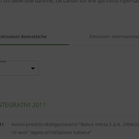
 siti delle due banche, cliccando sui link qui sotto riportat
Emissioni domestiche
Emissioni internazional
anno
INTEGRATIVI 2011
11
Avviso prestito obbligazionario "Banca Intesa S.p.A. 2004/2
10 anni” legato all'inflazione italiana"