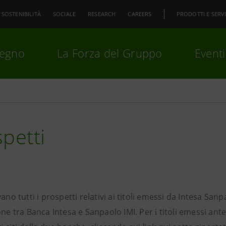
SOSTENIBILITÀ
SOCIALE
RESEARCH
CAREERS
PRODOTTI E SERVI
pegno
La Forza del Gruppo
Eventi
premi
Invio
per cercare o
ESC
petti
vano tutti i prospetti relativi ai titoli emessi da Intesa Sa
one tra Banca Intesa e Sanpaolo IMI. Per i titoli emessi ant