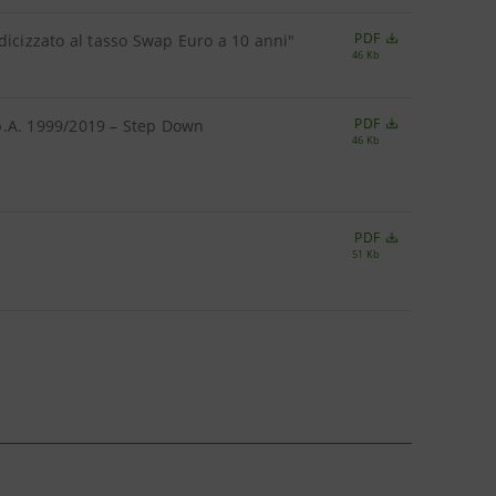
PDF
dicizzato al tasso Swap Euro a 10 anni"
46 Kb
PDF
p.A. 1999/2019 – Step Down
46 Kb
PDF
51 Kb