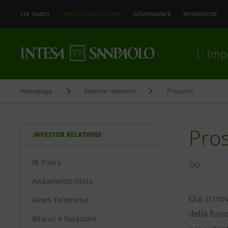
CHI SIAMO
INVESTOR RELATIONS
GOVERNANCE
NEWSROOM
L’ Im
Homepage
Investor relations
Prospetti
Pros
INVESTOR RELATIONS
IR Policy
Andamento titolo
Qui si tro
News Teleborsa
della fusi
Bilanci e Relazioni