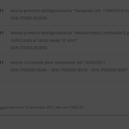
11
Avviso prestito obbligazionario "Sanpaolo Imi 1999/2019 in
ISIN IT0001302659
11
Avviso prestito obbligazionario "Mediocredito Lombardo S.
indicizzato al tasso swap 10 anni"
ISIN IT0001292850
11
Avviso circolante post estrazione del 10/02/2011
ISIN IT0000018546 - ISIN IT0000018579 - ISIN IT0000018587
aggiornamento 15 dicembre 2011 alle ore 19:00:23