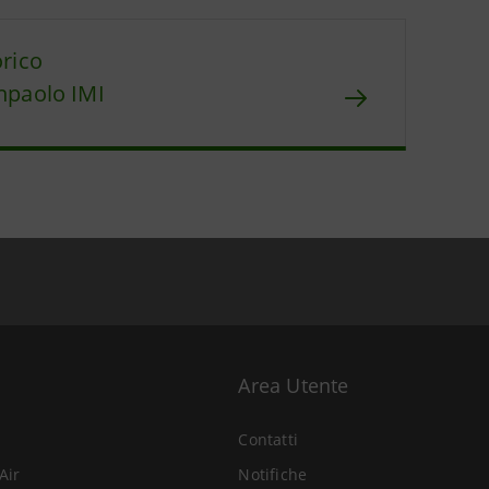
orico
npaolo IMI
Area Utente
Contatti
Air
Notifiche