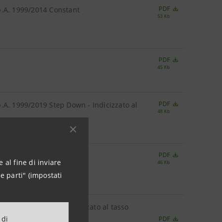
PDF
p.A. 1999/2014 Constant
53 Kb
PDF
45 Kb
PDF
.A. 1999/2019 Step Down - Indicizzato al
48 Kb
PDF
2014 "Schermo Totale
 al fine di inviare
46 Kb
e parti" (impostati
. Fisso/Variabile indicizzato al tasso
 di
PDF