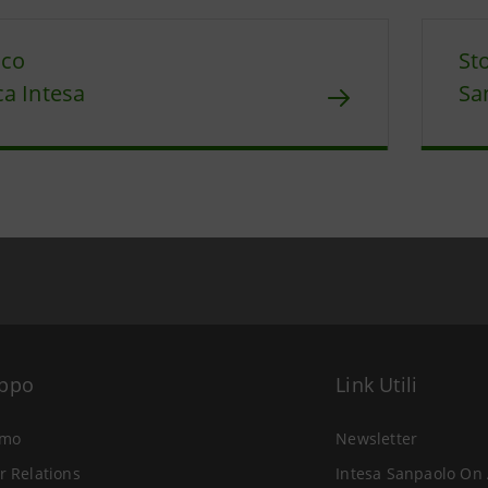
ico
St
a Intesa
Sa
uppo
Link Utili
amo
Newsletter
r Relations
Intesa Sanpaolo On 