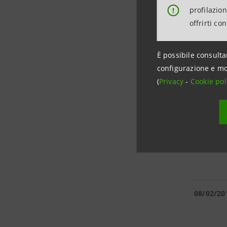
profilazio
!
offrirti co
04/03/20
È possibile consulta
configurazione e mo
(
Privacy
-
Cookie pol
24/02/20
14/02/20
08/02/20