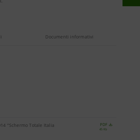
i.
i
Documenti informativi
PDF
014 "Schermo Totale Italia
45 Kb