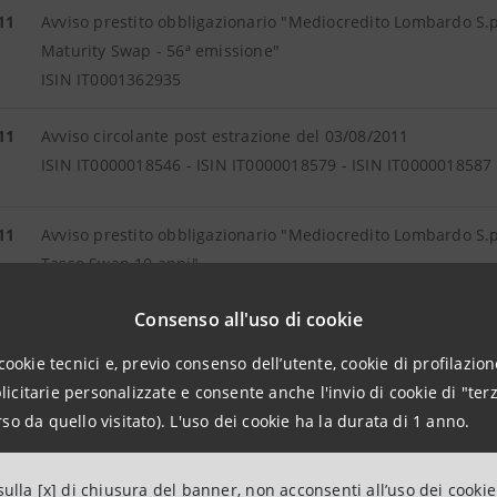
11
Avviso prestito obbligazionario "Mediocredito Lombardo S.
Maturity Swap - 56ª emissione"
ISIN IT0001362935
11
Avviso circolante post estrazione del 03/08/2011
ISIN IT0000018546 - ISIN IT0000018579 - ISIN IT0000018587
11
Avviso prestito obbligazionario "Mediocredito Lombardo S.p
Tasso Swap 10 anni"
ISIN IT0001336368
Consenso all'uso di cookie
11
Avviso prestito obbligazionario "Banca Intesa S.p.A. 2004/
cookie tecnici e, previo consenso dell’utente, cookie di profilazione
Europa 10 anni" legato all’inflazione europea"
citarie personalizzate e consente anche l'invio di cookie di "terz
ISIN IT0003657563
so da quello visitato). L'uso dei cookie ha la durata di 1 anno.
11
Avviso prestito obbligazionario "Mediocredito Lombardo S.p.A
ulla [x] di chiusura del banner, non acconsenti all’uso dei cookie
Swap 10 anni 1998/2013"