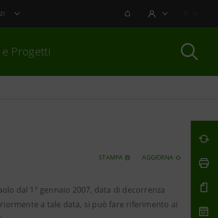
NOTIFICHE
IT
ZI
AREA UTENTE
 e Progetti
per chiudere
STAMPA
AGGIORNA
npaolo dal 1° gennaio 2007, data di decorrenza
eriormente a tale data, si può fare riferimento ai