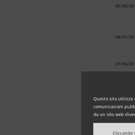
05/09/20
08/07/20
01/06/20
15/04/20
Questo sito utilizza 
comunicazioni pubbli
da un sito web diver
23/03/20
Cliccando s