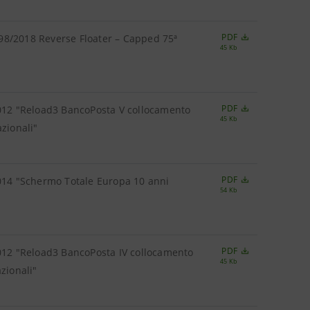
PDF
98/2018 Reverse Floater – Capped 75ª
45 Kb
PDF
2012 "Reload3 BancoPosta V collocamento
45 Kb
zionali"
PDF
2014 "Schermo Totale Europa 10 anni
54 Kb
PDF
2012 "Reload3 BancoPosta IV collocamento
45 Kb
zionali"