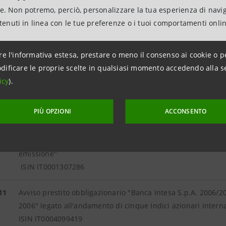
ne. Non potremo, perciò, personalizzare la tua esperienza di navi
ISIN IT0001212908
ntenuti in linea con le tue preferenze o i tuoi comportamenti onli
11
Avviso prestito obbligazionario "Banca Intesa S.p.A. 2004/2
all'inflazione italiana"
re l'informativa estesa, prestare o meno il consenso ai cookie o p
ISIN IT0003594873
dificare le proprie scelte in qualsiasi momento accedendo alla s
icy
).
11
Avviso prestito obbligazionario "Banca Intesa S.p.A. 2004/2
all'inflazione italiana"
PIÙ OPZIONI
ACCONSENTO
ISIN IT0003594873
11
Avviso prestito obbligazionario "Mediocredito Lombardo 19
emissione"
ISIN IT0001307286
11
Avviso prestito obbligazionario "Banca Intesa S.p.A. 2006/
2006" legato all'andamento di cinque Indici azionari interna
ISIN IT0004099419