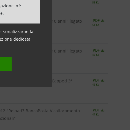
53 Kb
gazione, né
ne.
PDF
014 "Schermo Totale Italia 10 anni" legato
51 Kb
ersonalizzarne la
ezione dedicata
PDF
014 "Schermo Totale Italia 10 anni" legato
49 Kb
PDF
99/2019 Reverse Floater – Capped 3ª
46 Kb
PDF
2012 "Reload3 BancoPosta V collocamento
47 Kb
zionali"