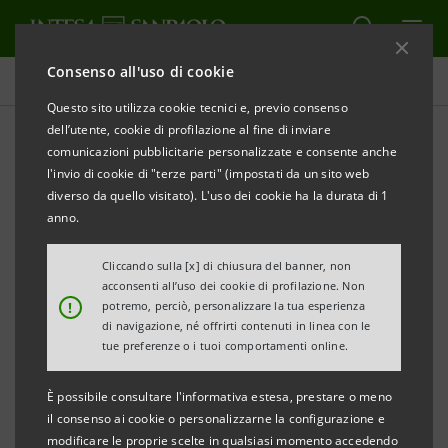
Consenso all'uso di cookie
Investor relations
Questo sito utilizza cookie tecnici e, previo consenso
dell’utente, cookie di profilazione al fine di inviare
comunicazioni pubblicitarie personalizzate e consente anche
Prospetti
l'invio di cookie di "terze parti" (impostati da un sito web
diverso da quello visitato). L'uso dei cookie ha la durata di 1
anno.
STAMPA
AGGIORNA
Cliccando sulla [x] di chiusura del banner, non
acconsenti all’uso dei cookie di profilazione. Non
Qui si trovano tutti i prospetti relativi ai titoli emessi
!
potremo, perciò, personalizzare la tua esperienza
di navigazione, né offrirti contenuti in linea con le
da Intesa Sanpaolo dal 1° gennaio 2007, data di
tue preferenze o i tuoi comportamenti online.
decorrenza della fusione tra Banca Intesa e Sanpaolo
IMI. Per i titoli emessi anteriormente a tale data, si
È possibile consultare l'informativa estesa, prestare o meno
il consenso ai cookie o personalizzarne la configurazione e
può fare riferimento ai precedenti siti delle due
modificare le proprie scelte in qualsiasi momento accedendo