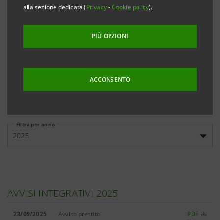
banche, cliccando sui link qui sotto riportati.
alla sezione dedicata (
Privacy
-
Cookie policy
).
PIÙ OPZIONI
Emissioni
Emissioni
Documenti
domestiche
internazionali
informativi
ACCONSENTO
Filtra per anno
2025
AVVISI INTEGRATIVI 2025
23/09/2025
Avviso prestito
PDF