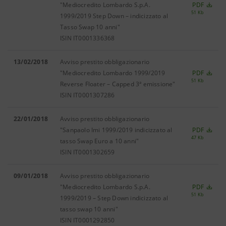
"Mediocredito Lombardo S.p.A.
PDF
51 Kb
1999/2019 Step Down – indicizzato al
Tasso Swap 10 anni"
ISIN IT0001336368
13/02/2018
Avviso prestito obbligazionario
"Mediocredito Lombardo 1999/2019
PDF
51 Kb
Reverse Floater – Capped 3ª emissione"
ISIN IT0001307286
22/01/2018
Avviso prestito obbligazionario
"Sanpaolo Imi 1999/2019 indicizzato al
PDF
47 Kb
tasso Swap Euro a 10 anni"
ISIN IT0001302659
09/01/2018
Avviso prestito obbligazionario
"Mediocredito Lombardo S.p.A.
PDF
51 Kb
1999/2019 – Step Down indicizzato al
tasso swap 10 anni"
ISIN IT0001292850