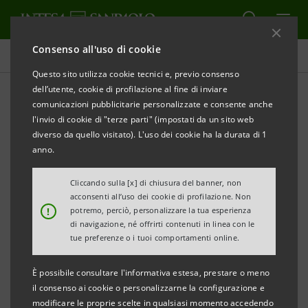
Consenso all'uso di cookie
Investor relations
Questo sito utilizza cookie tecnici e, previo consenso
dell’utente, cookie di profilazione al fine di inviare
comunicazioni pubblicitarie personalizzate e consente anche
Prospetti
l'invio di cookie di "terze parti" (impostati da un sito web
diverso da quello visitato). L'uso dei cookie ha la durata di 1
anno.
STAMPA
AGGIORNA
Cliccando sulla [x] di chiusura del banner, non
acconsenti all’uso dei cookie di profilazione. Non
Qui si trovano tutti i prospetti relativi ai titoli emessi
!
potremo, perciò, personalizzare la tua esperienza
di navigazione, né offrirti contenuti in linea con le
da Intesa Sanpaolo dal 1° gennaio 2007, data di
tue preferenze o i tuoi comportamenti online.
decorrenza della fusione tra Banca Intesa e Sanpaolo
IMI. Per i titoli emessi anteriormente a tale data, si
È possibile consultare l'informativa estesa, prestare o meno
il consenso ai cookie o personalizzarne la configurazione e
può fare riferimento ai precedenti siti delle due
modificare le proprie scelte in qualsiasi momento accedendo