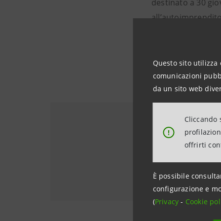
destinato a 30 gio
all’autoimprenditor
Questo sito utilizza 
comunicazioni pubbli
da un sito web diver
Cliccando s
Scopri le in
profilazio
!
orientamen
offrirti co
DISEGNARE IL DOM
È possibile consulta
configurazione e mo
(
Privacy
-
Cookie pol