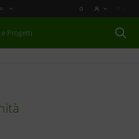
NOTIFICHE
IT
ZI
AREA UTENTE
 e Progetti
per chiudere
nità