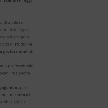
li scenari di oggi
 di analisi e
nti delle figure
 vita al progetto
rcorsi di studio né
à professionali di
rama professionale
iovani, ma anche
ngagement
per
rend, un
corso di
icembre 2023 e