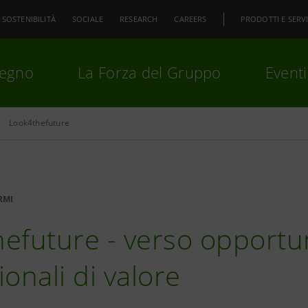
SOSTENIBILITÀ
SOCIALE
RESEARCH
CAREERS
PRODOTTI E SERVI
pegno
La Forza del Gruppo
Eventi
Look4thefuture
premi
Invio
per cercare o
ESC
RMI
efuture - verso opportu
onali di valore