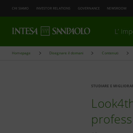
CHI SIAMO
INVESTOR RELATIONS
GOVERNANCE
NEWSROOM
L’ Im
Homepage
Disegnare il domani
Contenuti
STUDIARE E MIGLIORA
Look4th
professi