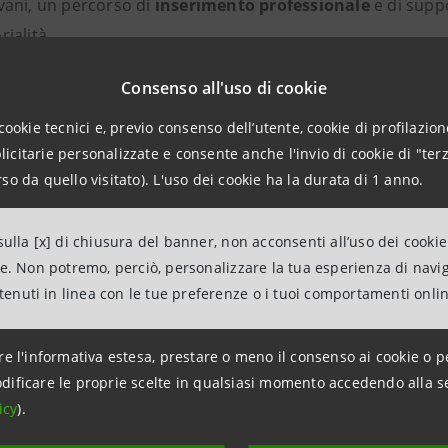
vani, un percorso di
inserimento professionale
e di supp
ialità.
Consenso all'uso di cookie
cookie tecnici e, previo consenso dell’utente, cookie di profilazione
SCOPRI LOOK4THEFUTURE
citarie personalizzate e consente anche l'invio di cookie di "terz
so da quello visitato). L'uso dei cookie ha la durata di 1 anno.
ulla [x] di chiusura del banner, non acconsenti all’uso dei cookie
iziative di
ne. Non potremo, perciò, personalizzare la tua esperienza di navi
to e lavoro
ntenuti in linea con le tue preferenze o i tuoi comportamenti onli
ANI
re l'informativa estesa, prestare o meno il consenso ai cookie o p
dificare le proprie scelte in qualsiasi momento accedendo alla s
icy
).