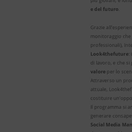
più giovani, è fo
e del futuro
.
Grazie all’esperie
monitoraggio che 
professionali), In
Look4thefuture
:
di lavoro, e che si
valore
per lo scen
Attraverso un pro
attuale, Look4the
costituire un’oppo
Il programma si art
generare consapevo
Social Media Ma