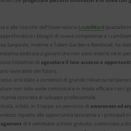
ndamentale
progettare percorsi innovativi e in linea con g
nza e alle ricerche dell’Osservatorio
Look4Ward
(piattaforma
approfondisce i bisogni di nuove competenze e i cambiame
tesa Sanpaolo, insieme a Talent Garden e Randstad, ha dato
 iniziativa dedicata a giovani che non sono inseriti né in pe
 pone l’obiettivo di
agevolare il loro accesso a opportunit
ario lavorativo del futuro.
cesso articolato e contenuti di grande rilevanza nel pano
future non solo vuole comunicare in modo efficace con i g
rtunità concreta di sviluppo professionale.
icola, infatti, in 3 tappe: un percorso di
awareness ed e
lezza rispetto alle opportunità lavorative e i principali t
nagement
di 6 settimane a titolo gratuito, cominciato a d