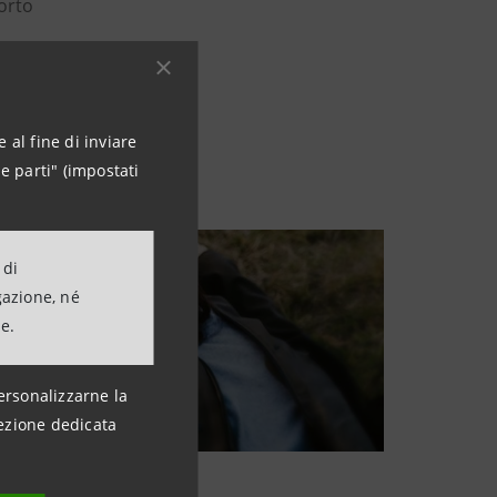
orto
 al fine di inviare
e parti" (impostati
 di
gazione, né
ne.
ersonalizzarne la
ezione dedicata