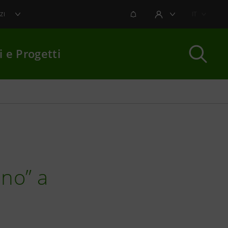
NOTIFICHE
IT
ZI
AREA UTENTE
i e Progetti
per chiudere
no” a