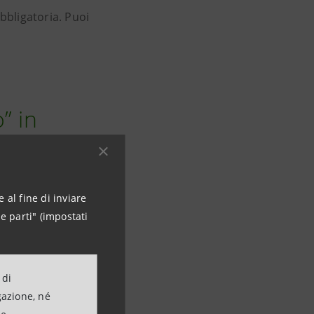
bbligatoria. Puoi
” in
 al fine di inviare
 multiformi
e parti" (impostati
ure e negli
ppresentare per
nti di
 di
nche fragilità,
gazione, né