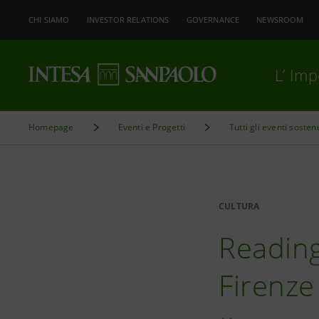
CHI SIAMO
INVESTOR RELATIONS
GOVERNANCE
NEWSROOM
L’ Im
Homepage
Eventi e Progetti
Tutti gli eventi sosten
CULTURA
Reading
Firenze