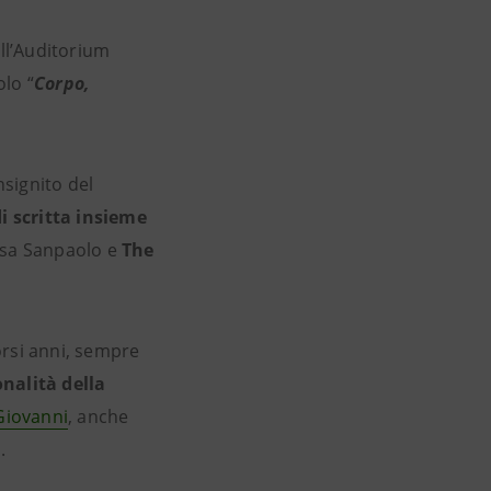
all’Auditorium
olo “
Corpo,
signito del
 scritta insieme
tesa Sanpaolo e
The
orsi anni, sempre
nalità della
Giovanni
, anche
.