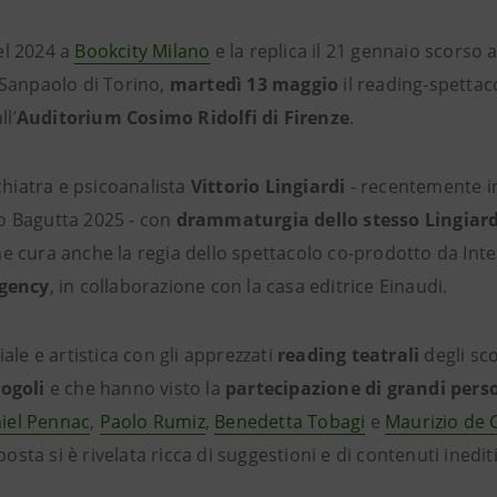
el 2024 a
Bookcity Milano
e la replica il 21 gennaio scorso 
 Sanpaolo di Torino,
martedì 13 maggio
il reading-spettac
ll’
Auditorium Cosimo Ridolfi di Firenze
.
ichiatra e psicoanalista
Vittorio Lingiardi
- recentemente in
o Bagutta 2025 - con
drammaturgia dello stesso Lingiardi
he cura anche la regia dello spettacolo co-prodotto da In
Agency
, in collaborazione con la casa editrice Einaudi.
iale e artistica con gli apprezzati
reading teatrali
degli sc
Cogoli
e che hanno visto la
partecipazione di grandi perso
iel Pennac
,
Paolo Rumiz
,
Benedetta Tobagi
e
Maurizio de 
sta si è rivelata ricca di suggestioni e di contenuti inediti