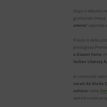
Dopo il debutto n
grattacielo Intesa
umano
” approda a
Il testo è dello ps
prestigioso Premi
a Gianni Forte
, c
Italian Literary 
In continuità valor
curati da Giulia 
cultura
come
Dan
questa nuova propo