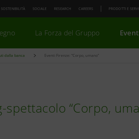
SOSTENIBILITÀ
SOCIALE
RESEARCH
CAREERS
PRODOTTI E SERVI
pegno
La Forza del Gruppo
Event
uti dalla banca
Eventi Firenze: “Corpo, umano”
premi
Invio
per cercare o
ESC
-spettacolo “Corpo, uma