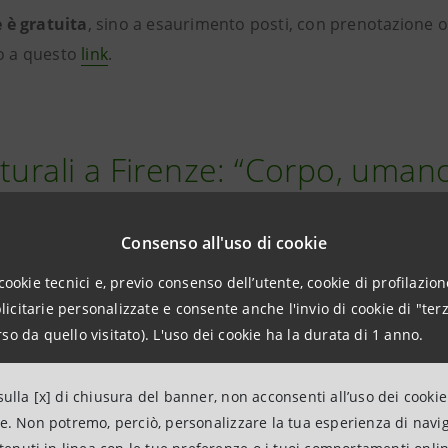
 è gratuita
, sino a esaurimento posti, con prenotazione o
to a questo
l
ink
.
lturali a Firenze: “Corpo, umano
Consenso all'uso di cookie
cookie tecnici e, previo consenso dell’utente, cookie di profilazione
lla serata è dunque il “
corpo
” nelle sue caleidoscopiche e
citarie personalizzate e consente anche l'invio di cookie di "terz
li e cognitive. Un affascinante viaggio nelle infinite tessit
so da quello visitato). L'uso dei cookie ha la durata di 1 anno.
che il corpo è da sempre antropologicamente in grado di ra
frendo a ognuno personalissimi e talvolta sorprendenti pu
ulla [x] di chiusura del banner, non acconsenti all’uso dei cookie
nte, anima, armonia estetica, potenza espressiva, ma a
ne. Non potremo, perciò, personalizzare la tua esperienza di navi