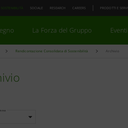
SOSTENIBILITÀ
SOCIALE
RESEARCH
CAREERS
PRODOTTI E SERVI
pegno
La Forza del Gruppo
Eventi
Rendicontazione Consolidata di Sostenibilità
Archivio
premi
Invio
per cercare o
ESC
ivio
Anno