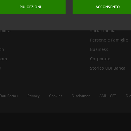
amo
Newsletter
PIÙ OPZIONI
ACCONSENTO
r Relations
Intesa Sanpaolo On 
ance
Grattacieli sostenibi
bilità
Social media
Persone e Famiglie
ch
Business
oom
Corporate
s
Storico UBI Banca
Dati Sociali
Privacy
Cookies
Disclaimer
AML - CFT
Dic