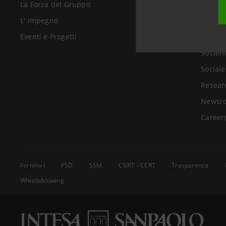
La Forza del Gruppo
Chi Si
L' Impegno
Investo
Eventi e Progetti
Govern
Sosteni
Sociale
Resear
Newsr
Career
Fornitori
PSD
SSM
CSIRT - CERT
Trasparenza
Whistleblowing