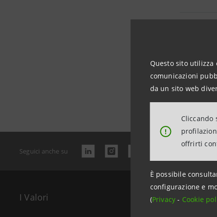
Bilancio 
Questo sito utilizza 
comunicazioni pubbli
Data ultimo 
da un sito web diver
Cliccando s
profilazio
!
offrirti co
Seguici anche su
È possibile consulta
configurazione e mo
I Valori
Il Gr
(
Privacy
-
Cookie pol