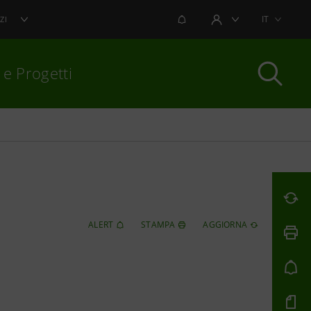
NOTIFICHE
IT
ZI
AREA UTENTE
 e Progetti
per chiudere
ALERT
STAMPA
AGGIORNA