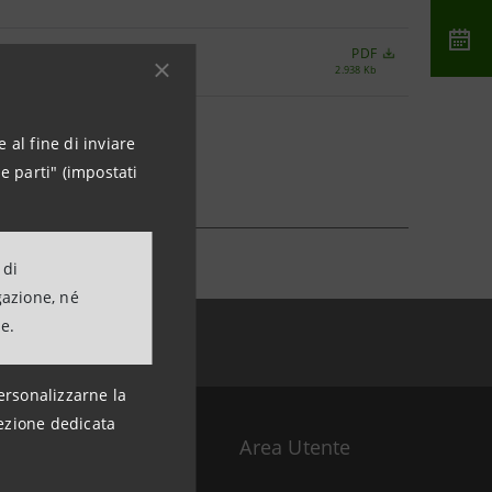
PDF
2.938 Kb
 al fine di inviare
e parti" (impostati
 di
gazione, né
ne.
ersonalizzarne la
ezione dedicata
Area Utente