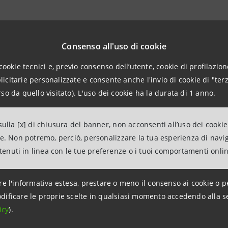
Sociale 2010
Consenso all'uso di cookie
cookie tecnici e, previo consenso dell’utente, cookie di profilazione
citarie personalizzate e consente anche l'invio di cookie di "terz
aggiornamento 7 settembre 2017 alle ore 15:02:21
so da quello visitato). L'uso dei cookie ha la durata di 1 anno.
ulla [x] di chiusura del banner, non acconsenti all’uso dei cookie
ne. Non potremo, perciò, personalizzare la tua esperienza di navi
ntenuti in linea con le tue preferenze o i tuoi comportamenti onli
re l'informativa estesa, prestare o meno il consenso ai cookie o p
dificare le proprie scelte in qualsiasi momento accedendo alla s
uppo
Link Utili
icy
).