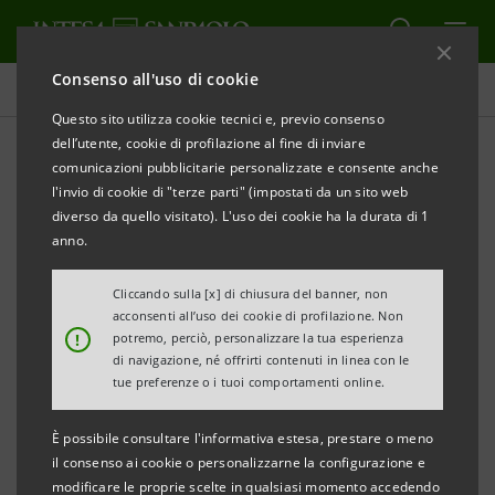
Consenso all'uso di cookie
Rendicontazione Consolidata di Sostenibilità
Questo sito utilizza cookie tecnici e, previo consenso
dell’utente, cookie di profilazione al fine di inviare
comunicazioni pubblicitarie personalizzate e consente anche
Archivio
l'invio di cookie di "terze parti" (impostati da un sito web
diverso da quello visitato). L'uso dei cookie ha la durata di 1
anno.
ALERT
STAMPA
AGGIORNA
Cliccando sulla [x] di chiusura del banner, non
acconsenti all’uso dei cookie di profilazione. Non
Filtra per Anno
!
potremo, perciò, personalizzare la tua esperienza
2017
di navigazione, né offrirti contenuti in linea con le
tue preferenze o i tuoi comportamenti online.
È possibile consultare l'informativa estesa, prestare o meno
Dichiarazione Consolidata Non Finanziaria 2017
PDF
il consenso ai cookie o personalizzarne la configurazione e
3.727 Kb
modificare le proprie scelte in qualsiasi momento accedendo