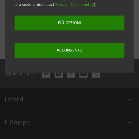
alla sezione dedicata (
Privacy
-
Cookie policy
).
PIÙ OPZIONI
Data ultimo aggiornamento 10 aprile 2019 alle ore 15:43:41
ACCONSENTO
Seguici anche su
I Valori
Il Gruppo