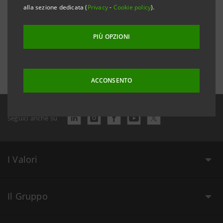
alla sezione dedicata (
Privacy
-
Cookie policy
).
PIÙ OPZIONI
Data ultimo aggiornamento 2 dicembre 2016 alle ore 16:29:51
ACCONSENTO
Seguici anche su
I Valori
Il Gruppo