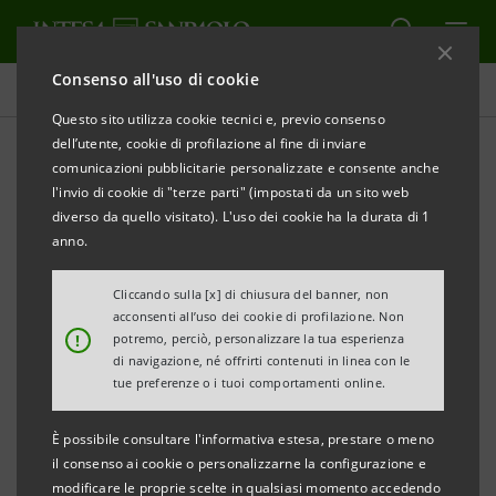
Consenso all'uso di cookie
Rendicontazione Consolidata di Sostenibilità
Questo sito utilizza cookie tecnici e, previo consenso
dell’utente, cookie di profilazione al fine di inviare
comunicazioni pubblicitarie personalizzate e consente anche
Archivio
l'invio di cookie di "terze parti" (impostati da un sito web
diverso da quello visitato). L'uso dei cookie ha la durata di 1
anno.
ALERT
STAMPA
AGGIORNA
Cliccando sulla [x] di chiusura del banner, non
acconsenti all’uso dei cookie di profilazione. Non
Filtra per Anno
!
potremo, perciò, personalizzare la tua esperienza
2003
di navigazione, né offrirti contenuti in linea con le
tue preferenze o i tuoi comportamenti online.
È possibile consultare l'informativa estesa, prestare o meno
Bilancio Sociale Sanpaolo IMI 2003
PDF
il consenso ai cookie o personalizzarne la configurazione e
5.969 Kb
modificare le proprie scelte in qualsiasi momento accedendo