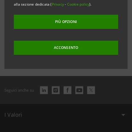
alla sezione dedicata (
Privacy
-
Cookie policy
).
Abstract Dichiarazione Consolidata Non Finanziaria
PDF
1.719 Kb
2018
PIÙ OPZIONI
ACCONSENTO
Data ultimo aggiornamento 8 marzo 2022 alle ore 10:57:23
Seguici anche su
I Valori