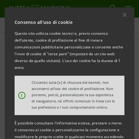
Consenso all'uso di cookie
Rendicontazione Consolidata di Sostenibilità
Questo sito utilizza cookie tecnici e, previo consenso
dell’utente, cookie di profilazione al fine di inviare
comunicazioni pubblicitarie personalizzate e consente anche
Archivio
l'invio di cookie di "terze parti" (impostati da un sito web
diverso da quello visitato). L'uso dei cookie ha la durata di 1
anno.
ALERT
Cliccando sulla [x] di chiusura del banner, non
acconsenti all’uso dei cookie di profilazione. Non
Filtra per Anno
!
potremo, perciò, personalizzare la tua esperienza
2018
di navigazione, né offrirti contenuti in linea con le
tue preferenze o i tuoi comportamenti online.
È possibile consultare l'informativa estesa, prestare o meno
Dichiarazione Consolidata Non Finanziaria 2018
PDF
il consenso ai cookie o personalizzarne la configurazione e
4.818 Kb
modificare le proprie scelte in qualsiasi momento accedendo