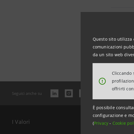
Bilancio 
Questo sito utilizza 
comunicazioni pubbli
Data ultimo 
da un sito web diver
Cliccando s
profilazio
!
offrirti co
Seguici anche su
È possibile consulta
configurazione e mo
I Valori
Il Gr
(
Privacy
-
Cookie pol