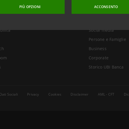
amo
Newsletter
PIÙ OPZIONI
ACCONSENTO
r Relations
Intesa Sanpaolo On 
ance
Grattacieli sostenibi
bilità
Social media
Persone e Famiglie
ch
Business
oom
Corporate
s
Storico UBI Banca
Dati Sociali
Privacy
Cookies
Disclaimer
AML - CFT
Dic