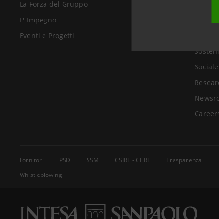
La Forza del Gruppo
Chi Si
L' Impegno
Investo
Eventi e Progetti
Govern
Sosteni
Sociale
Resear
Newsr
Career
Fornitori
PSD
SSM
CSIRT - CERT
Trasparenza
Whistleblowing