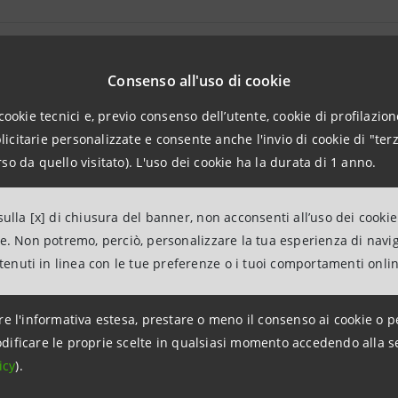
Sociale 2011
Consenso all'uso di cookie
cookie tecnici e, previo consenso dell’utente, cookie di profilazione
citarie personalizzate e consente anche l'invio di cookie di "terz
aggiornamento 7 settembre 2017 alle ore 15:01:17
so da quello visitato). L'uso dei cookie ha la durata di 1 anno.
ulla [x] di chiusura del banner, non acconsenti all’uso dei cookie
ne. Non potremo, perciò, personalizzare la tua esperienza di navi
ntenuti in linea con le tue preferenze o i tuoi comportamenti onli
re l'informativa estesa, prestare o meno il consenso ai cookie o p
dificare le proprie scelte in qualsiasi momento accedendo alla s
uppo
Link Utili
icy
).