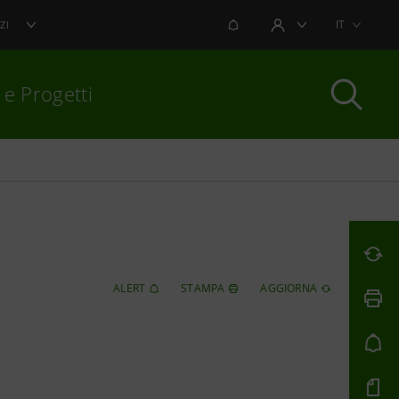
NOTIFICHE
IT
ZI
AREA UTENTE
 e Progetti
per chiudere
ALERT
STAMPA
AGGIORNA