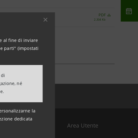
PDF
2.304 Kb
 al fine di inviare
e parti" (impostati
 di
gazione, né
ne.
ersonalizzarne la
ezione dedicata
Area Utente