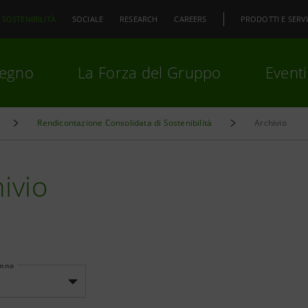
SOSTENIBILITÀ
SOCIALE
RESEARCH
CAREERS
PRODOTTI E SERVI
pegno
La Forza del Gruppo
Eventi
Rendicontazione Consolidata di Sostenibilità
Archivio
premi
Invio
per cercare o
ESC
ivio
Anno