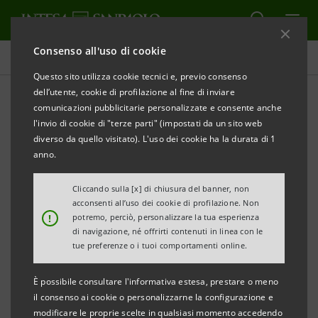
Consenso all'uso di cookie
Rendicontazione Consolidata di Sostenibilità
Questo sito utilizza cookie tecnici e, previo consenso
dell’utente, cookie di profilazione al fine di inviare
comunicazioni pubblicitarie personalizzate e consente anche
Archivio
l'invio di cookie di "terze parti" (impostati da un sito web
diverso da quello visitato). L'uso dei cookie ha la durata di 1
anno.
ALERT
STAMPA
AGGIORNA
Cliccando sulla [x] di chiusura del banner, non
acconsenti all’uso dei cookie di profilazione. Non
Filtra per Anno
!
potremo, perciò, personalizzare la tua esperienza
2015
di navigazione, né offrirti contenuti in linea con le
tue preferenze o i tuoi comportamenti online.
È possibile consultare l'informativa estesa, prestare o meno
Rapporto di Sostenibilità 2015
PDF
il consenso ai cookie o personalizzarne la configurazione e
3.379 Kb
modificare le proprie scelte in qualsiasi momento accedendo