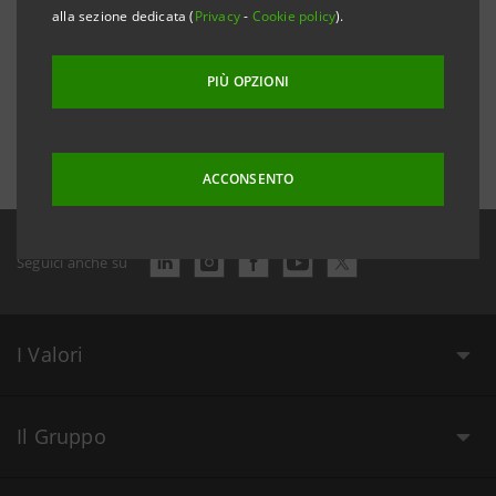
alla sezione dedicata (
Privacy
-
Cookie policy
).
PIÙ OPZIONI
Data ultimo aggiornamento 7 settembre 2017 alle ore 14:51:58
ACCONSENTO
Seguici anche su
I Valori
Il Gruppo