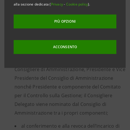
l'altro, in merito:
alla sezione dedicata (
Privacy
-
Cookie policy
).
PIÙ OPZIONI
all’approvazione dei bilanci di esercizio e alla
distribuzione degli utili;
ACCONSENTO
alla nomina, alla revoca e alla determinazione
dei compensi con riferimento alle cariche di
Consigliere di Amministrazione, Presidente e Vice
Presidente del Consiglio di Amministrazione
nonché Presidente e componente del Comitato
per il Controllo sulla Gestione; il Consigliere
Delegato viene nominato dal Consiglio di
Amministrazione tra i propri componenti;
al conferimento e alla revoca dell’incarico di