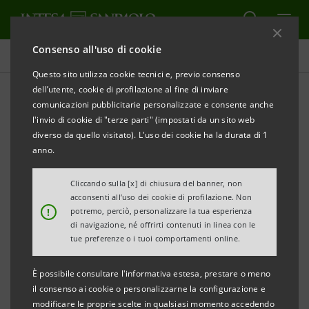
Consenso all'uso di cookie
Governance
Questo sito utilizza cookie tecnici e, previo consenso
dell’utente, cookie di profilazione al fine di inviare
comunicazioni pubblicitarie personalizzate e consente anche
Assemblea degli Azionisti
l'invio di cookie di "terze parti" (impostati da un sito web
diverso da quello visitato). L'uso dei cookie ha la durata di 1
anno.
ALERT
STAMPA
AGGIORNA
Cliccando sulla [x] di chiusura del banner, non
acconsenti all’uso dei cookie di profilazione. Non
L'Assemblea degli Azionisti delibera sulle materie
!
potremo, perciò, personalizzare la tua esperienza
di navigazione, né offrirti contenuti in linea con le
affidate alla sua competenza dalla legge o dallo
tue preferenze o i tuoi comportamenti online.
Statuto.
È possibile consultare l'informativa estesa, prestare o meno
il consenso ai cookie o personalizzarne la configurazione e
L’Assemblea risulta competente a deliberare, tra
modificare le proprie scelte in qualsiasi momento accedendo