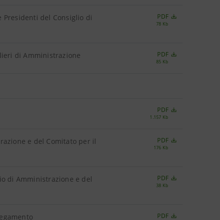
PDF
e Presidenti del Consiglio di
78 Kb
PDF
lieri di Amministrazione
85 Kb
PDF
1.157 Kb
PDF
razione e del Comitato per il
176 Kb
PDF
io di Amministrazione e del
38 Kb
PDF
ollegamento