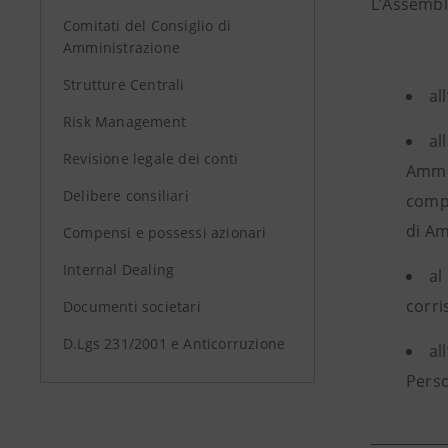
L’Assemble
Comitati del Consiglio di
Amministrazione
Strutture Centrali
al
Risk Management
al
Revisione legale dei conti
Ammin
Delibere consiliari
compo
di Am
Compensi e possessi azionari
Internal Dealing
al
corri
Documenti societari
D.Lgs 231/2001 e Anticorruzione
al
Perso