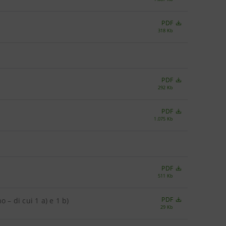
PDF
318 Kb
PDF
292 Kb
PDF
1.075 Kb
PDF
511 Kb
PDF
 – di cui 1 a) e 1 b)
29 Kb