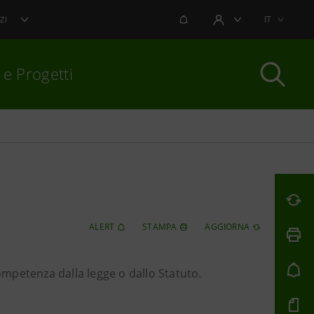
NOTIFICHE
IT
ZI
AREA UTENTE
 e Progetti
per chiudere
ALERT
STAMPA
AGGIORNA
competenza dalla legge o dallo Statuto.