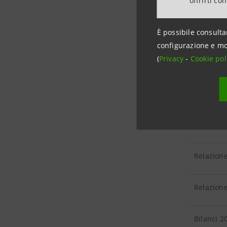
offrirti co
Relazione
È possibile consulta
configurazione e mo
(
Privacy
-
Cookie pol
Relazione
Relazione
Relazione
Relazione
Relazione
Bilanci 2