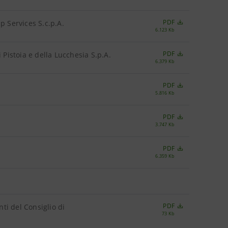
PDF
up Services S.c.p.A.
6.123 Kb
PDF
 Pistoia e della Lucchesia S.p.A.
6.379 Kb
PDF
5.816 Kb
PDF
3.747 Kb
PDF
6.359 Kb
PDF
ti del Consiglio di
73 Kb