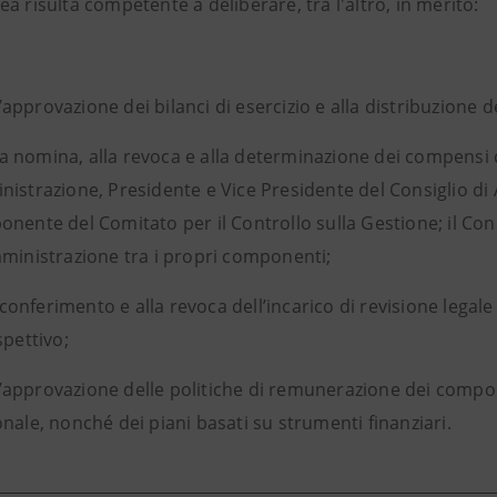
a risulta competente a deliberare, tra l'altro, in merito:
l’approvazione dei bilanci di esercizio e alla distribuzione deg
la nomina, alla revoca e alla determinazione dei compensi c
istrazione, Presidente e Vice Presidente del Consiglio d
nente del Comitato per il Controllo sulla Gestione; il Con
ministrazione tra i propri componenti;
 conferimento e alla revoca dell’incarico di revisione legale
spettivo;
l’approvazione delle politiche di remunerazione dei compo
nale, nonché dei piani basati su strumenti finanziari.