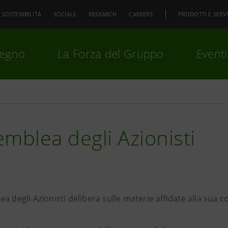
SOSTENIBILITÀ
SOCIALE
RESEARCH
CAREERS
PRODOTTI E SERVI
pegno
La Forza del Gruppo
Eventi
premi
Invio
per cercare o
ESC
mblea degli Azionisti
a degli Azionisti delibera sulle materie affidate alla sua 