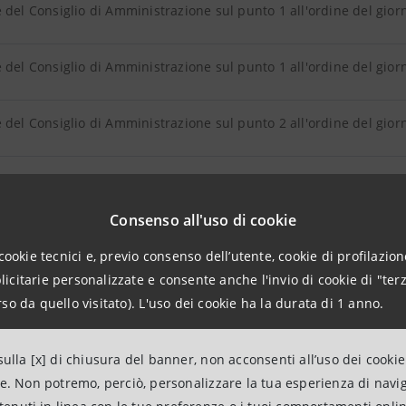
 del Consiglio di Amministrazione sul punto 1 all'ordine del giorn
 del Consiglio di Amministrazione sul punto 1 all'ordine del giorn
 del Consiglio di Amministrazione sul punto 2 all'ordine del gio
 del Consiglio di Amministrazione sul punto 3 all'ordine del giorn
Consenso all'uso di cookie
 del Consiglio di Amministrazione sul punto 3 all'ordine del giorn
cookie tecnici e, previo consenso dell’utente, cookie di profilazione
citarie personalizzate e consente anche l'invio di cookie di "terz
 del Consiglio di Amministrazione sul punto 3 all'ordine del giorn
so da quello visitato). L'uso dei cookie ha la durata di 1 anno.
 del Consiglio di Amministrazione sul punto 4 all'ordine del giorn
ulla [x] di chiusura del banner, non acconsenti all’uso dei cookie
ne. Non potremo, perciò, personalizzare la tua esperienza di navi
 del Consiglio di Amministrazione sul punto 4 all'ordine del giorn