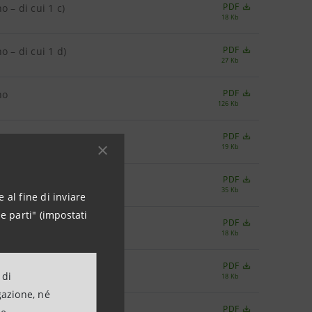
PDF
o – di cui 1 c)
18 Kb
PDF
o – di cui 1 d)
27 Kb
PDF
rno
126 Kb
PDF
o – di cui 3 a)
19 Kb
PDF
o – di cui 3 b)
35 Kb
 al fine di inviare
e parti" (impostati
PDF
o – di cui 3 c)
18 Kb
PDF
o – di cui 4 a)
 di
18 Kb
gazione, né
PDF
o – di cui 4 b)