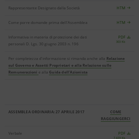
Rappresentante Designato dalla Società
HTM
Come porre domande prima dell'Assemblea
HTM
Informativa in materia di protezione dei dati
PDF
303 Kb
personali D. Lgs. 30 giugno 2003 n. 196
Per completezza d'informazione si rimanda anche alla
Relazione
sul Governo e Assetti Proprietari e alla Relazione sulle
Remunerazioni
e alla
Guida dell'Azionista
ASSEMBLEA ORDINARIA: 27 APRILE 2017
COME
RAGGIUNGERCI
Verbale
PDF
7.659 Kb