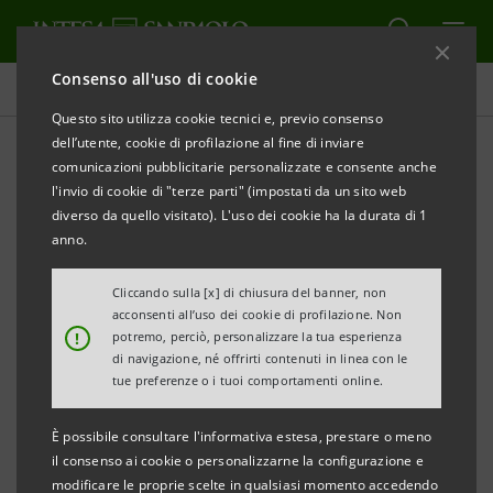
Consenso all'uso di cookie
Governance
Questo sito utilizza cookie tecnici e, previo consenso
dell’utente, cookie di profilazione al fine di inviare
comunicazioni pubblicitarie personalizzate e consente anche
Assemblea degli Azionisti
l'invio di cookie di "terze parti" (impostati da un sito web
diverso da quello visitato). L'uso dei cookie ha la durata di 1
anno.
ALERT
STAMPA
AGGIORNA
Cliccando sulla [x] di chiusura del banner, non
acconsenti all’uso dei cookie di profilazione. Non
L'Assemblea degli Azionisti delibera sulle materie
!
potremo, perciò, personalizzare la tua esperienza
di navigazione, né offrirti contenuti in linea con le
affidate alla sua competenza dalla legge o dallo
tue preferenze o i tuoi comportamenti online.
Statuto.
È possibile consultare l'informativa estesa, prestare o meno
il consenso ai cookie o personalizzarne la configurazione e
L’Assemblea risulta competente a deliberare, tra
modificare le proprie scelte in qualsiasi momento accedendo