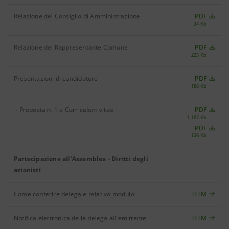
Relazione del Consiglio di Amministrazione
PDF
24 Kb
Relazione del Rappresentante Comune
PDF
225 Kb
Presentazioni di candidature
PDF
188 Kb
- Proposta n. 1 e Curriculum vitae
PDF
1.187 Kb
PDF
126 Kb
Partecipazione all'Assemblea - Diritti degli
azionisti
Come conferire delega e relativo modulo
HTM
Notifica elettronica della delega all'emittente
HTM