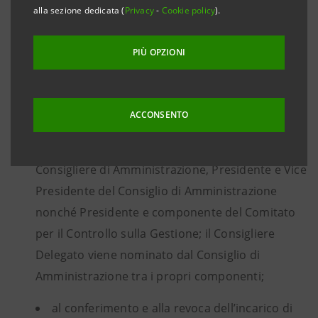
l'altro, in merito:
alla sezione dedicata (
Privacy
-
Cookie policy
).
PIÙ OPZIONI
all’approvazione dei bilanci di esercizio e alla
distribuzione degli utili;
ACCONSENTO
alla nomina, alla revoca e alla determinazione
dei compensi con riferimento alle cariche di
Consigliere di Amministrazione, Presidente e Vice
Presidente del Consiglio di Amministrazione
nonché Presidente e componente del Comitato
per il Controllo sulla Gestione; il Consigliere
Delegato viene nominato dal Consiglio di
Amministrazione tra i propri componenti;
al conferimento e alla revoca dell’incarico di