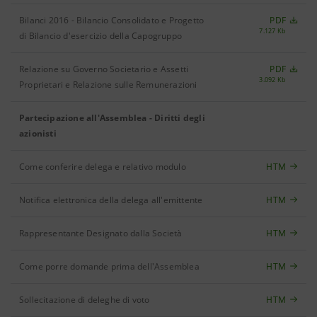
Bilanci 2016 - Bilancio Consolidato e Progetto
PDF
7.127 Kb
di Bilancio d'esercizio della Capogruppo
Relazione su Governo Societario e Assetti
PDF
3.092 Kb
Proprietari e Relazione sulle Remunerazioni
Partecipazione all'Assemblea - Diritti degli
azionisti
Come conferire delega e relativo modulo
HTM
Notifica elettronica della delega all'emittente
HTM
Rappresentante Designato dalla Società
HTM
Come porre domande prima dell'Assemblea
HTM
Sollecitazione di deleghe di voto
HTM