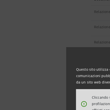
Relazione
Relazione
Relazione
Relazione
Questo sito utilizza 
Relazione
comunicazioni pubbli
da un sito web diver
Relazione
Cliccando s
Relazione
profilazio
!