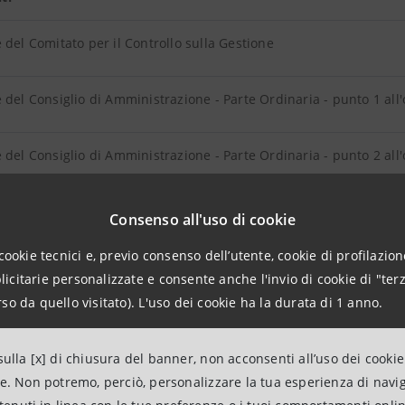
 del Comitato per il Controllo sulla Gestione
 del Consiglio di Amministrazione - Parte Ordinaria - punto 1 all
 del Consiglio di Amministrazione - Parte Ordinaria - punto 2 all
 del Consiglio di Amministrazione - Parte Ordinaria - punto 3 a) a
Consenso all'uso di cookie
cookie tecnici e, previo consenso dell’utente, cookie di profilazione
 del Consiglio di Amministrazione - Parte Ordinaria - punto 3 b) a
citarie personalizzate e consente anche l'invio di cookie di "terz
so da quello visitato). L'uso dei cookie ha la durata di 1 anno.
 del Consiglio di Amministrazione - Parte Ordinaria - punto 3 c) a
ulla [x] di chiusura del banner, non acconsenti all’uso dei cookie
 del Consiglio di Amministrazione - Parte Ordinaria - punto 3 d) a
ne. Non potremo, perciò, personalizzare la tua esperienza di navi