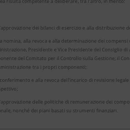
a risulta competente a deliberare, tra l'altro, in merito:
l’approvazione dei bilanci di esercizio e alla distribuzione deg
la nomina, alla revoca e alla determinazione dei compensi c
istrazione, Presidente e Vice Presidente del Consiglio d
nente del Comitato per il Controllo sulla Gestione; il Con
ministrazione tra i propri componenti;
 conferimento e alla revoca dell’incarico di revisione legale
spettivo;
l’approvazione delle politiche di remunerazione dei compo
nale, nonché dei piani basati su strumenti finanziari.