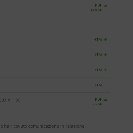
PDF
2.396 Kb
HTM
HTM
HTM
HTM
PDF
2003 n. 196
310 Kb
olo ha ricevuto comunicazione in relazione