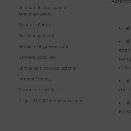
L’Assemble
Comitati del Consiglio di
Amministrazione
Strutture Centrali
al
Risk Management
al
Revisione legale dei conti
Ammin
Delibere consiliari
compo
di Am
Compensi e possessi azionari
Internal Dealing
al
corri
Documenti societari
D.Lgs 231/2001 e Anticorruzione
al
Perso