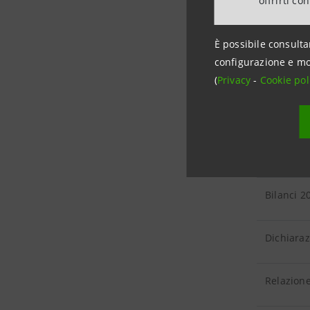
offrirti co
Relazione
È possibile consulta
configurazione e mo
Relazione
(
Privacy
-
Cookie pol
Relazione
Relazione
Bilanci 2
Dichiara
Relazione