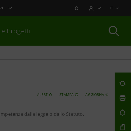
NOTIFICHE
IT
ZI
AREA UTENTE
 e Progetti
per chiudere
ALERT
STAMPA
AGGIORNA
competenza dalla legge o dallo Statuto.