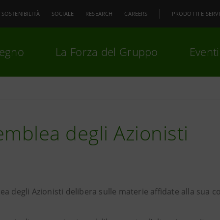
SOSTENIBILITÀ
SOCIALE
RESEARCH
CAREERS
PRODOTTI E SERVI
pegno
La Forza del Gruppo
Eventi
premi
Invio
per cercare o
ESC
mblea degli Azionisti
a degli Azionisti delibera sulle materie affidate alla sua 