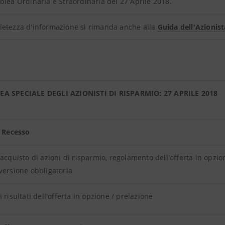
blea Ordinaria e Straordinaria del 27 Aprile 2018.
letezza d'informazione si rimanda anche alla
Guida dell'Azionist
A SPECIALE DEGLI AZIONISTI DI RISPARMIO: 27 APRILE 2018
i Recesso
 acquisto di azioni di risparmio, regolamento dell'offerta in opzio
versione obbligatoria
i risultati dell'offerta in opzione / prelazione