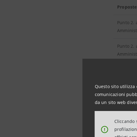
Proposte
Punto 2. 
Amminist
Punto 2. 
Amminist
Punto 3. 
Questo sito utilizza 
Liste di 
comunicazioni pubbli
da un sito web diver
Valutazio
Cliccando s
Informazi
profilazio
!
Controllo