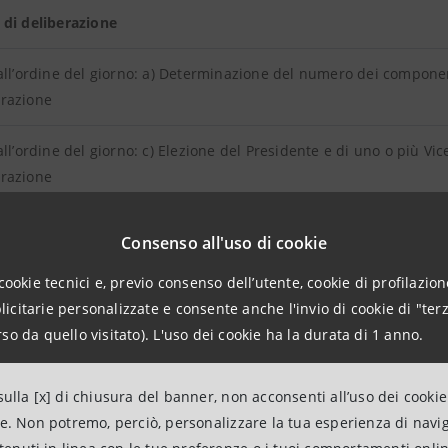
 di deliberazione
all’ordine del giorno: a) Determinazione del numero dei componen
razione
all’ordine del giorno: c) Elezione del Presidente e di uno o più Vic
razione
all’ordine del giorno: b) Determinazione del compenso dei Consig
Consenso all'uso di cookie
cookie tecnici e, previo consenso dell’utente, cookie di profilazione
candidati
citarie personalizzate e consente anche l'invio di cookie di "terz
so da quello visitato). L'uso dei cookie ha la durata di 1 anno.
ni sulla composizione qualitativa e quantitativa del Consiglio d
ulla [x] di chiusura del banner, non acconsenti all’uso dei cookie
oni in merito alla procedura di nomina del Consiglio di Amminist
ne. Non potremo, perciò, personalizzare la tua esperienza di navi
 sulla Gestione