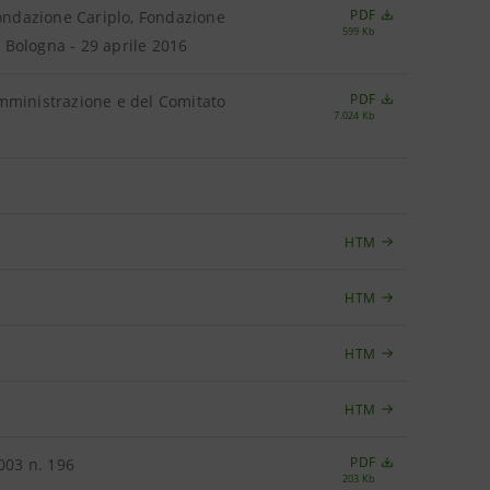
PDF
ondazione Cariplo, Fondazione
599 Kb
 Bologna - 29 aprile 2016
PDF
Amministrazione e del Comitato
7.024 Kb
HTM
HTM
HTM
HTM
PDF
003 n. 196
203 Kb