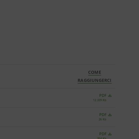
COME
RAGGIUNGERCI
PDF
12.339 Kb
PDF
26 Kb
PDF
354 Kb