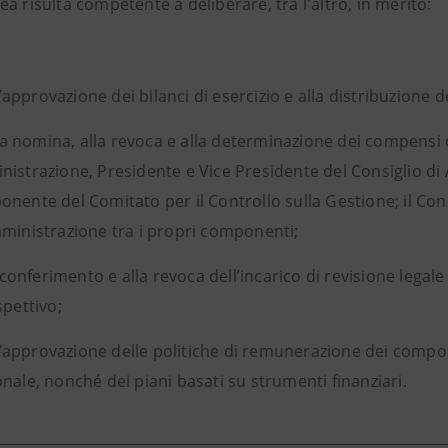
a risulta competente a deliberare, tra l'altro, in merito:
l’approvazione dei bilanci di esercizio e alla distribuzione deg
la nomina, alla revoca e alla determinazione dei compensi c
istrazione, Presidente e Vice Presidente del Consiglio d
nente del Comitato per il Controllo sulla Gestione; il Con
ministrazione tra i propri componenti;
 conferimento e alla revoca dell’incarico di revisione legale
spettivo;
l’approvazione delle politiche di remunerazione dei compo
nale, nonché dei piani basati su strumenti finanziari.