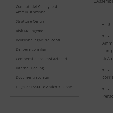
L’Assemble
Comitati del Consiglio di
Amministrazione
Strutture Centrali
al
Risk Management
al
Revisione legale dei conti
Ammin
Delibere consiliari
compo
di Am
Compensi e possessi azionari
Internal Dealing
al
corri
Documenti societari
D.Lgs 231/2001 e Anticorruzione
al
Perso